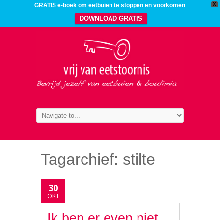
X
GRATIS e-boek om eetbuien te stoppen en voorkomen
DOWNLOAD GRATIS
Tagarchief:
stilte
30
OKT
Ik ben er even niet.