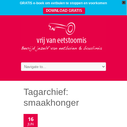
X
GRATIS e-boek om eetbuien te stoppen en voorkomen
DOWNLOAD GRATIS
Tagarchief:
smaakhonger
16
JUN