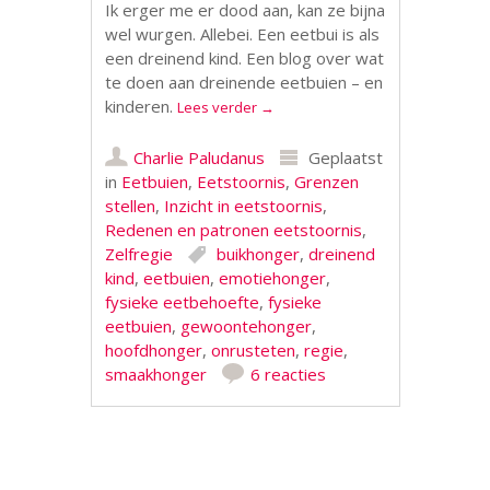
Ik erger me er dood aan, kan ze bijna
wel wurgen. Allebei. Een eetbui is als
een dreinend kind. Een blog over wat
te doen aan dreinende eetbuien – en
kinderen.
Lees verder
→
Charlie Paludanus
Geplaatst
in
Eetbuien
,
Eetstoornis
,
Grenzen
stellen
,
Inzicht in eetstoornis
,
Redenen en patronen eetstoornis
,
Zelfregie
buikhonger
,
dreinend
kind
,
eetbuien
,
emotiehonger
,
fysieke eetbehoefte
,
fysieke
eetbuien
,
gewoontehonger
,
hoofdhonger
,
onrusteten
,
regie
,
smaakhonger
6 reacties
Berichtnavigatie