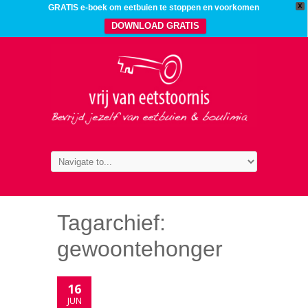
X
GRATIS e-boek om eetbuien te stoppen en voorkomen
DOWNLOAD GRATIS
Tagarchief:
gewoontehonger
16
JUN