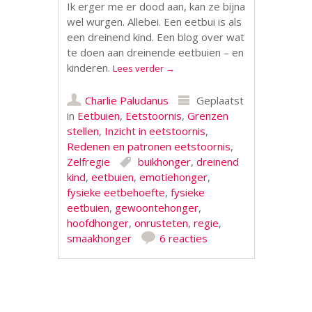
Ik erger me er dood aan, kan ze bijna
wel wurgen. Allebei. Een eetbui is als
een dreinend kind. Een blog over wat
te doen aan dreinende eetbuien – en
kinderen.
Lees verder
→
Charlie Paludanus
Geplaatst
in
Eetbuien
,
Eetstoornis
,
Grenzen
stellen
,
Inzicht in eetstoornis
,
Redenen en patronen eetstoornis
,
Zelfregie
buikhonger
,
dreinend
kind
,
eetbuien
,
emotiehonger
,
fysieke eetbehoefte
,
fysieke
eetbuien
,
gewoontehonger
,
hoofdhonger
,
onrusteten
,
regie
,
smaakhonger
6 reacties
Berichtnavigatie