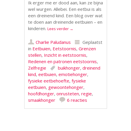
Ik erger me er dood aan, kan ze bijna
wel wurgen. Allebei. Een eetbui is als
een dreinend kind. Een blog over wat
te doen aan dreinende eetbuien – en
kinderen.
Lees verder
→
Charlie Paludanus
Geplaatst
in
Eetbuien
,
Eetstoornis
,
Grenzen
stellen
,
Inzicht in eetstoornis
,
Redenen en patronen eetstoornis
,
Zelfregie
buikhonger
,
dreinend
kind
,
eetbuien
,
emotiehonger
,
fysieke eetbehoefte
,
fysieke
eetbuien
,
gewoontehonger
,
hoofdhonger
,
onrusteten
,
regie
,
smaakhonger
6 reacties
Berichtnavigatie