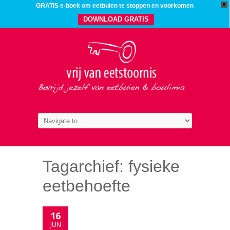
X
GRATIS e-boek om eetbuien te stoppen en voorkomen
DOWNLOAD GRATIS
Tagarchief:
fysieke
eetbehoefte
16
JUN