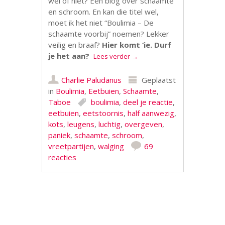
wel of niet? Een blog over schaamte
en schroom. En kan die titel wel,
moet ik het niet “Boulimia – De
schaamte voorbij” noemen? Lekker
veilig en braaf?
Hier komt ‘ie. Durf
je het aan?
Lees verder
→
Charlie Paludanus
Geplaatst
in
Boulimia
,
Eetbuien
,
Schaamte
,
Taboe
boulimia
,
deel je reactie
,
eetbuien
,
eetstoornis
,
half aanwezig
,
kots
,
leugens
,
luchtig
,
overgeven
,
paniek
,
schaamte
,
schroom
,
vreetpartijen
,
walging
69
reacties
Berichtnavigatie