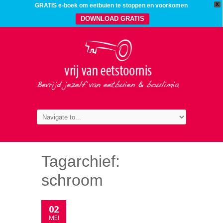
X
GRATIS e-boek om eetbuien te stoppen en voorkomen
DOWNLOAD GRATIS
Tagarchief:
schroom
02
MEI