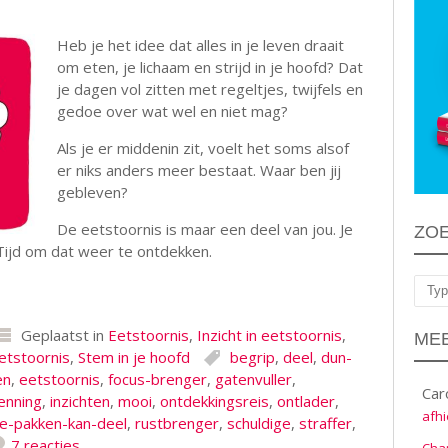
Heb je het idee dat alles in je leven draait
om eten, je lichaam en strijd in je hoofd? Dat
je dagen vol zitten met regeltjes, twijfels en
gedoe over wat wel en niet mag?
Als je er middenin zit, voelt het soms alsof
er niks anders meer bestaat. Waar ben jij
gebleven?
De eetstoornis is maar een deel van jou. Je
ZO
Tijd om dat weer te ontdekken.
Zoe
Geplaatst in
Eetstoornis
,
Inzicht in eetstoornis
,
MEE
etstoornis
,
Stem in je hoofd
begrip
,
deel
,
dun-
en
,
eetstoornis
,
focus-brenger
,
gatenvuller
,
Car
enning
,
inzichten
,
mooi
,
ontdekkingsreis
,
ontlader
,
afhi
e-pakken-kan-deel
,
rustbrenger
,
schuldige
,
straffer
,
7 reacties