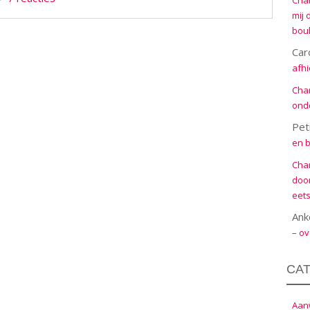
Cha
mij 
boul
Car
afhi
Cha
onde
Pet
en b
Cha
door
eets
Ank
– ov
CA
Aanw