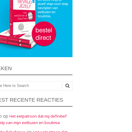
EKEN
ken
ST RECENTE REACTIES
o
op
Het eetpatroon dat mij definitief
elp van mijn eetbuien en boulimia
op