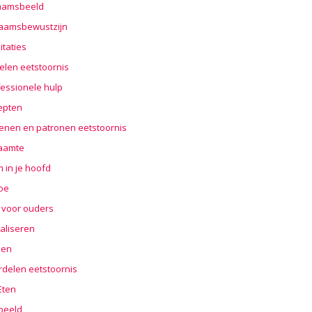
haamsbeeld
haamsbewustzijn
taties
elen eetstoornis
essionele hulp
epten
enen en patronen eetstoornis
aamte
 in je hoofd
oe
 voor ouders
aliseren
len
rdelen eetstoornis
 Eten
beeld