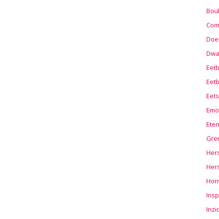
Boul
Com
Doel
Dwa
Eet
Eetb
Eets
Emo
Ete
Gre
Hers
Her
Hor
Insp
Inzi