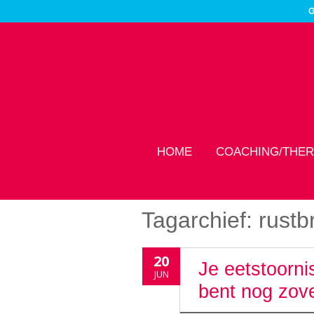
G
HOME
COACHING/THER
Tagarchief:
rustb
20
Je eetstoorni
JUN
bent nog zov