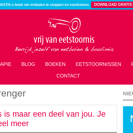
DOWNLOAD GRATIS
RATIS e-boek om eetbuien te stoppen en voorkomen
APIE
BLOG
BOEKEN
EETSTOORNISSEN
CONTACT
renger
NIE
s is maar een deel van jou. Je
eel meer