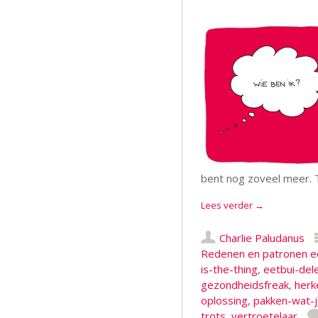
bent nog zoveel meer. 
Lees verder
→
Charlie Paludanus
Redenen en patronen e
is-the-thing
,
eetbui-del
gezondheidsfreak
,
herk
oplossing
,
pakken-wat-j
trots
,
vertroetelaar