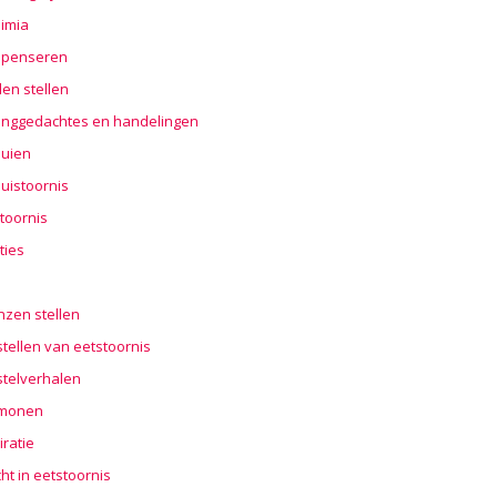
imia
penseren
en stellen
nggedachtes en handelingen
buien
uistoornis
toornis
ties
n
nzen stellen
tellen van eetstoornis
stelverhalen
monen
iratie
cht in eetstoornis