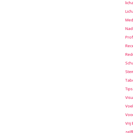
lic
Lic
Medi
Nad
Prof
Rec
Red
Sch
Stem
Tab
Tips
Visu
Voe
Voo
Vrij
zelf