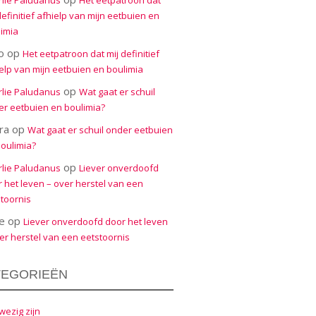
rlie Paludanus
Het eetpatroon dat
definitief afhielp van mijn eetbuien en
imia
o
op
Het eetpatroon dat mij definitief
elp van mijn eetbuien en boulimia
op
rlie Paludanus
Wat gaat er schuil
r eetbuien en boulimia?
ra
op
Wat gaat er schuil onder eetbuien
oulimia?
op
rlie Paludanus
Liever onverdoofd
 het leven – over herstel van een
toornis
e
op
Liever onverdoofd door het leven
er herstel van een eetstoornis
TEGORIEËN
ezig zijn