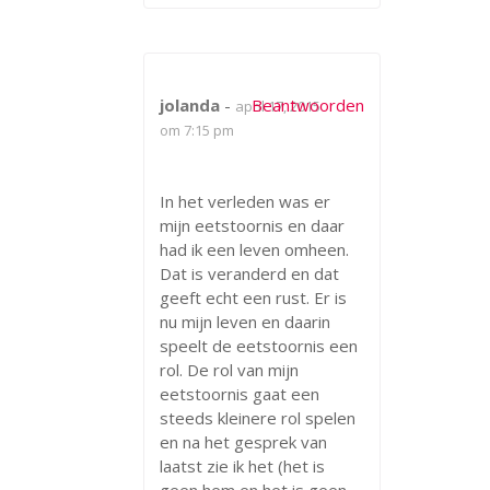
jolanda
-
Beantwoorden
april 17, 2015
om 7:15 pm
In het verleden was er
mijn eetstoornis en daar
had ik een leven omheen.
Dat is veranderd en dat
geeft echt een rust. Er is
nu mijn leven en daarin
speelt de eetstoornis een
rol. De rol van mijn
eetstoornis gaat een
steeds kleinere rol spelen
en na het gesprek van
laatst zie ik het (het is