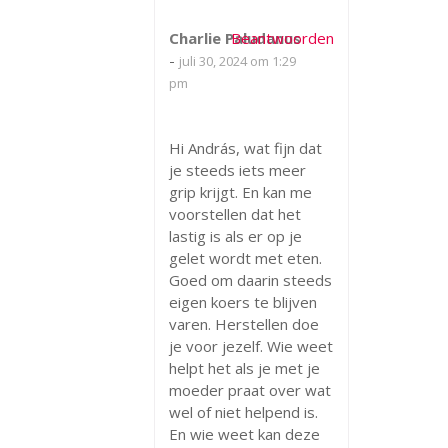
Charlie Paludanus
Beantwoorden
-
juli 30, 2024 om 1:29
pm
Hi András, wat fijn dat
je steeds iets meer
grip krijgt. En kan me
voorstellen dat het
lastig is als er op je
gelet wordt met eten.
Goed om daarin steeds
eigen koers te blijven
varen. Herstellen doe
je voor jezelf. Wie weet
helpt het als je met je
moeder praat over wat
wel of niet helpend is.
En wie weet kan deze