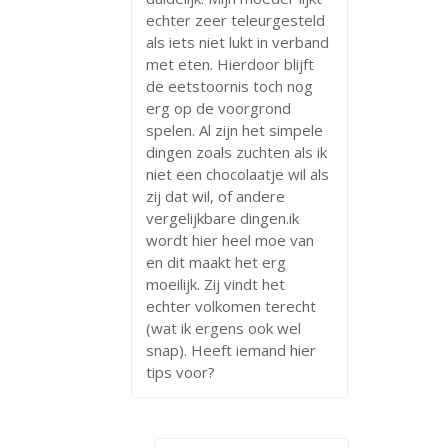
echter zeer teleurgesteld
als iets niet lukt in verband
met eten. Hierdoor blijft
de eetstoornis toch nog
erg op de voorgrond
spelen. Al zijn het simpele
dingen zoals zuchten als ik
niet een chocolaatje wil als
zij dat wil, of andere
vergelijkbare dingen.ik
wordt hier heel moe van
en dit maakt het erg
moeilijk. Zij vindt het
echter volkomen terecht
(wat ik ergens ook wel
snap). Heeft iemand hier
tips voor?