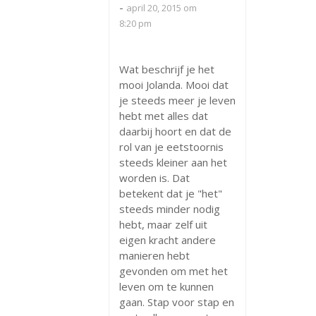
-
april 20, 2015 om
8:20 pm
Wat beschrijf je het
mooi Jolanda. Mooi dat
je steeds meer je leven
hebt met alles dat
daarbij hoort en dat de
rol van je eetstoornis
steeds kleiner aan het
worden is. Dat
betekent dat je "het"
steeds minder nodig
hebt, maar zelf uit
eigen kracht andere
manieren hebt
gevonden om met het
leven om te kunnen
gaan. Stap voor stap en