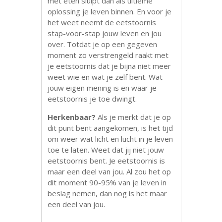
met eten sluipt dan als ultieme
oplossing je leven binnen. En voor je
het weet neemt de eetstoornis
stap-voor-stap jouw leven en jou
over. Totdat je op een gegeven
moment zo verstrengeld raakt met
je eetstoornis dat je bijna niet meer
weet wie en wat je zelf bent. Wat
jouw eigen mening is en waar je
eetstoornis je toe dwingt.
Herkenbaar?
Als je merkt dat je op
dit punt bent aangekomen, is het tijd
om weer wat licht en lucht in je leven
toe te laten. Weet dat jij niet jouw
eetstoornis bent. Je eetstoornis is
maar een deel van jou. Al zou het op
dit moment 90-95% van je leven in
beslag nemen, dan nog is het maar
een deel van jou.