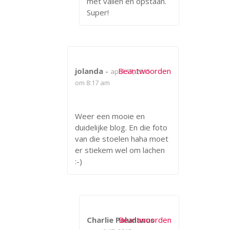
met vallen en opstaan.
Super!
jolanda
-
Beantwoorden
april 17, 2015
om 8:17 am
Weer een mooie en
duidelijke blog. En die foto
van die stoelen haha moet
er stiekem wel om lachen
:-)
Charlie Paludanus
Beantwoorden