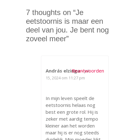
7 thoughts on “
Je
eetstoornis is maar een
deel van jou. Je bent nog
zoveel meer
”
András elzinga
Beantwoorden
-
juli
15, 2024 om 11:27 pm
In mijn leven speelt de
eetstoornis helaas nog
best een grote rol. Hij is
zeker met aardig tempo
kleiner aan het worden
maar hij is er nog steeds
duidelijk. Mijn moeder lijkt