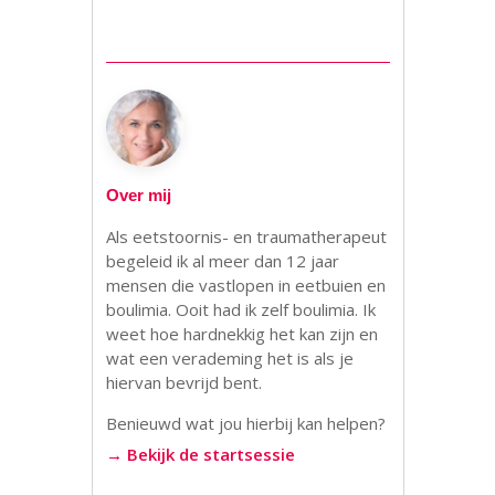
Over mij
Als eetstoornis- en traumatherapeut
begeleid ik al meer dan 12 jaar
mensen die vastlopen in eetbuien en
boulimia. Ooit had ik zelf boulimia. Ik
weet hoe hardnekkig het kan zijn en
wat een verademing het is als je
hiervan bevrijd bent.
Benieuwd wat jou hierbij kan helpen?
→ Bekijk de startsessie