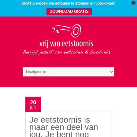
X
GRATIS e-boek om eetbuien te stoppen en voorkomen
DOWNLOAD GRATIS
20
JUN
Je eetstoornis is
maar een deel van
jou. Je bent nog