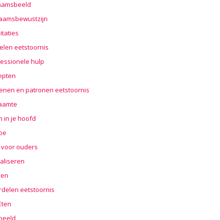
haamsbeeld
haamsbewustzijn
taties
elen eetstoornis
essionele hulp
epten
enen en patronen eetstoornis
aamte
 in je hoofd
oe
 voor ouders
aliseren
len
rdelen eetstoornis
 Eten
beeld