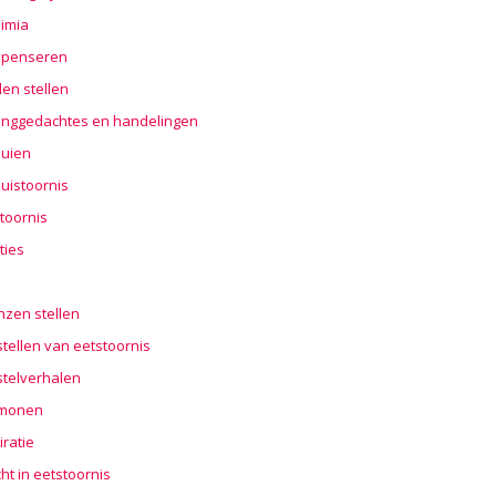
imia
penseren
en stellen
nggedachtes en handelingen
buien
uistoornis
toornis
ties
n
nzen stellen
tellen van eetstoornis
stelverhalen
monen
iratie
cht in eetstoornis