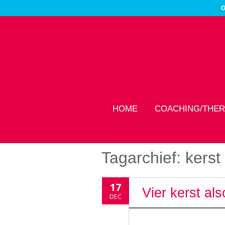
G
HOME
COACHING/THER
Tagarchief:
kerst
17
Vier kerst als
DEC