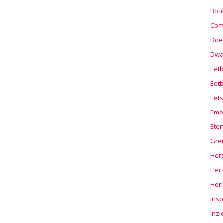
Boul
Com
Doel
Dwa
Eet
Eetb
Eets
Emo
Ete
Gre
Hers
Her
Hor
Insp
Inzi