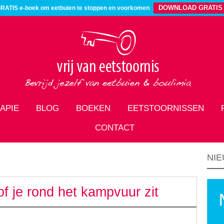
DOWNLOAD GRATIS
RATIS e-boek om eetbuien te stoppen en voorkomen
APIE
BLOG
BOEKEN
EETSTOORNISSEN
CONTACT
NIE
of je rond het kampvuur zit