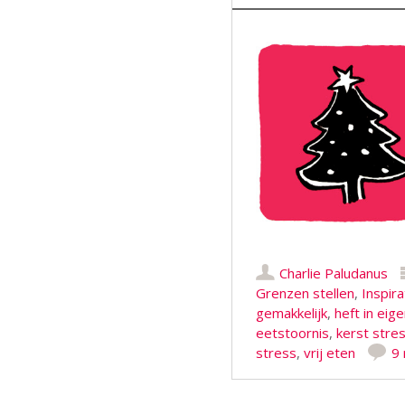
Charlie Paludanus
Grenzen stellen
,
Inspira
gemakkelijk
,
heft in eig
eetstoornis
,
kerst stre
stress
,
vrij eten
9 