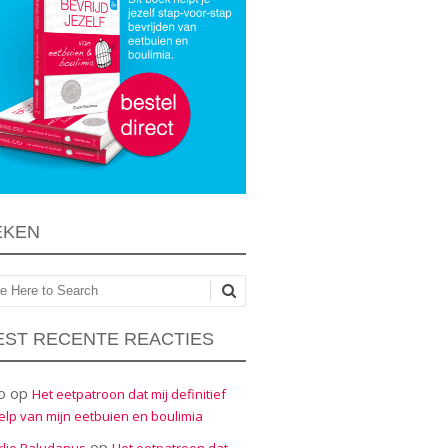
EKEN
ken
ST RECENTE REACTIES
o
op
Het eetpatroon dat mij definitief
elp van mijn eetbuien en boulimia
op