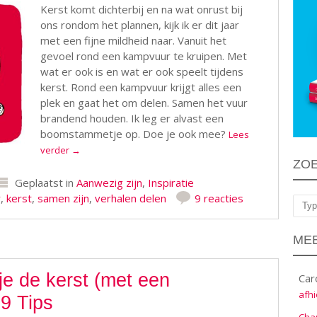
Kerst komt dichterbij en na wat onrust bij
ons rondom het plannen, kijk ik er dit jaar
met een fijne mildheid naar. Vanuit het
gevoel rond een kampvuur te kruipen. Met
wat er ook is en wat er ook speelt tijdens
kerst. Rond een kampvuur krijgt alles een
plek en gaat het om delen. Samen het vuur
brandend houden. Ik leg er alvast een
boomstammetje op. Doe je ook mee?
Lees
verder
→
ZO
Geplaatst in
Aanwezig zijn
,
Inspiratie
r
,
kerst
,
samen zijn
,
verhalen delen
9 reacties
Zoe
MEE
je de kerst (met een
Car
afhi
 9 Tips