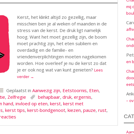
Cha
mij 
boul
Kerst, het klinkt altijd zo gezellig, maar
Car
misschien ben je al weken of maanden in de
afhi
stress van de kerst. De druk ligt namelijk
hoog. Want het moet gezellig zijn, de boom
Cha
moet prachtig zijn, het eten subliem en
onde
overdadig en de familie- en
Pet
vriendenverplichtingen moeten nagekomen
en b
worden. Hoe overleef je nu de kerst zo dat
je er ook nog wat van kunt genieten?
Lees
Cha
verder
→
door
eets
Geplaatst in
Aanwezig zijn
,
Eetstoornis
,
Eten
,
Ank
tie
,
Zelfregie
behapbaar
,
druk
,
ergernis
,
– ov
en hand
,
invloed op eten
,
kerst
,
kerst met
ss
,
kerst tips
,
kerst-bondgenoot
,
kiezen
,
pauze
,
rust
,
CA
reacties
Aanw