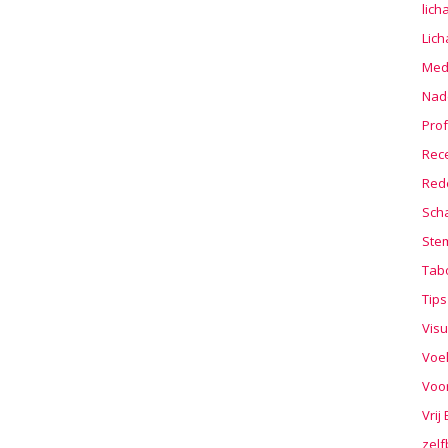
lic
Lic
Medi
Nad
Prof
Rec
Red
Sch
Stem
Tab
Tips
Visu
Voe
Voo
Vrij
zelf