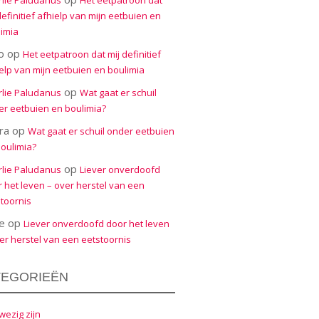
rlie Paludanus
Het eetpatroon dat
definitief afhielp van mijn eetbuien en
imia
o
op
Het eetpatroon dat mij definitief
elp van mijn eetbuien en boulimia
op
rlie Paludanus
Wat gaat er schuil
r eetbuien en boulimia?
ra
op
Wat gaat er schuil onder eetbuien
oulimia?
op
rlie Paludanus
Liever onverdoofd
 het leven – over herstel van een
toornis
e
op
Liever onverdoofd door het leven
er herstel van een eetstoornis
TEGORIEËN
ezig zijn