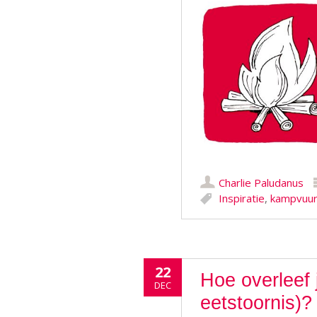
Charlie Paludanus
Inspiratie
,
kampvuu
22
Hoe overleef 
DEC
eetstoornis)?