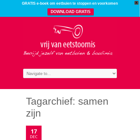
X
GRATIS e-boek om eetbuien te stoppen en voorkomen
DOWNLOAD GRATIS
Tagarchief:
samen
zijn
17
DEC