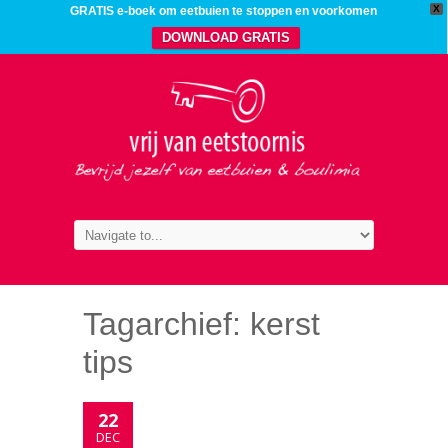
X
GRATIS e-boek om eetbuien te stoppen en voorkomen
DOWNLOAD GRATIS
Tagarchief:
kerst
tips
22
DEC