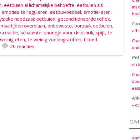
Cha
n
,
eetbuien al lichamelijke behoefte
,
eetbuien als
mij 
 emoties te reguleren
,
eetbuivoedsel
,
emotie-eten
,
boul
fysieke noodzaak eetbuien
,
geconditioneerde reflex
,
Car
,
maaltijden overslaan
,
onbewuste
,
oorzaak eetbuien
,
afhi
v-reactie
,
schaamte
,
snoepje voor de schrik
,
spijt
,
te
 weinig eten
,
te weinig voedingstoffen
,
troost
,
Cha
26 reacties
onde
Pet
en b
Cha
door
eets
Ank
– ov
CA
Aanw