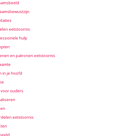
haamsbeeld
haamsbewustzijn
taties
elen eetstoornis
essionele hulp
epten
enen en patronen eetstoornis
aamte
 in je hoofd
oe
 voor ouders
aliseren
len
rdelen eetstoornis
 Eten
beeld