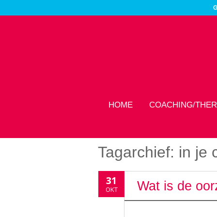
G
HOME
COACHING/THER
Tagarchief:
in je
31
Wat is de oor
OKT