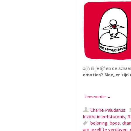
pijn in je lijf en de scha
emoties? Nee, er zijn 
.
.
Lees verder
→
Charlie Paludanus
Inzicht in eetstoornis
,
R
beloning
,
boos
,
dran
om jezelf te verdoven
,