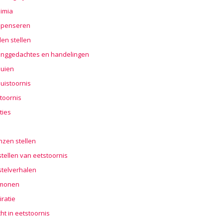
imia
penseren
en stellen
nggedachtes en handelingen
buien
uistoornis
toornis
ties
n
nzen stellen
tellen van eetstoornis
stelverhalen
monen
iratie
cht in eetstoornis