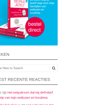
EKEN
ken
ST RECENTE REACTIES
o
op
Het eetpatroon dat mij definitief
elp van mijn eetbuien en boulimia
op