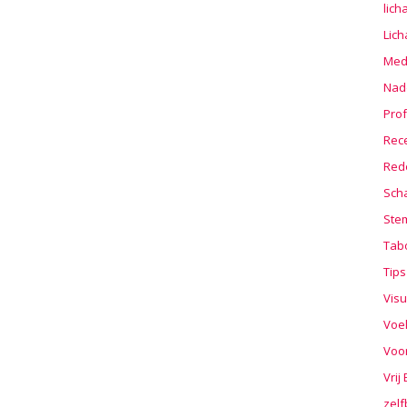
lic
Lic
Medi
Nad
Prof
Rec
Red
Sch
Stem
Tab
Tips
Visu
Voe
Voo
Vrij
zelf