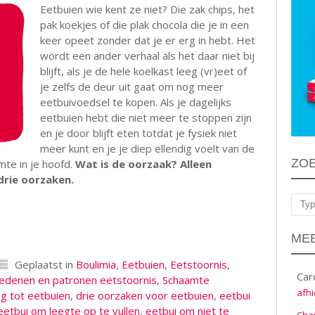
Eetbuien wie kent ze niet? Die zak chips, het
pak koekjes of die plak chocola die je in een
keer opeet zonder dat je er erg in hebt. Het
wordt een ander verhaal als het daar niet bij
blijft, als je de hele koelkast leeg (vr)eet of
je zelfs de deur uit gaat om nog meer
eetbuivoedsel te kopen. Als je dagelijks
eetbuien hebt die niet meer te stoppen zijn
en je door blijft eten totdat je fysiek niet
meer kunt en je je diep ellendig voelt van de
ZO
amte in je hoofd.
Wat is de oorzaak? Alleen
drie oorzaken.
Zoe
MEE
Geplaatst in
Boulimia
,
Eetbuien
,
Eetstoornis
,
Car
edenen en patronen eetstoornis
,
Schaamte
afhi
g tot eetbuien
,
drie oorzaken voor eetbuien
,
eetbui
eetbui om leegte op te vullen
,
eetbui om niet te