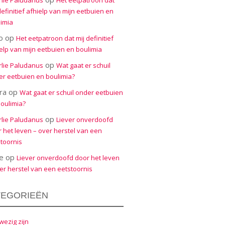
rlie Paludanus
Het eetpatroon dat
definitief afhielp van mijn eetbuien en
imia
o
op
Het eetpatroon dat mij definitief
elp van mijn eetbuien en boulimia
op
rlie Paludanus
Wat gaat er schuil
r eetbuien en boulimia?
ra
op
Wat gaat er schuil onder eetbuien
oulimia?
op
rlie Paludanus
Liever onverdoofd
 het leven – over herstel van een
toornis
e
op
Liever onverdoofd door het leven
er herstel van een eetstoornis
TEGORIEËN
ezig zijn