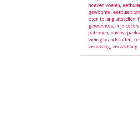
hoeven voelen
,
eetbuie
gewoonte
,
eetbuien om
eten te lang uitstellen
,
gewoontes
,
in je cocon
patronen
,
pavlov
,
pavlo
weinig brandstoffen
,
te
verdoving
,
verzachting
Berichtnavigatie