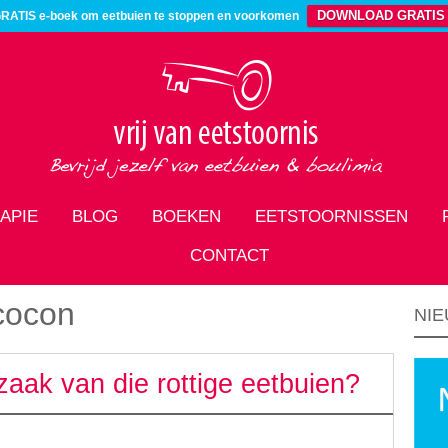
DOWNLOAD GRATIS
RATIS e-boek om eetbuien te stoppen en voorkomen
APIE
BLOG
BOEKEN
EETSTOORNISSEN
CONTACT
 cocon
NIE
zaak van die rottige eetbuien?