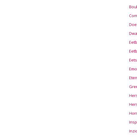
Boul
Com
Doel
Dwa
Eet
Eetb
Eets
Emo
Ete
Gre
Hers
Her
Hor
Insp
Inzi