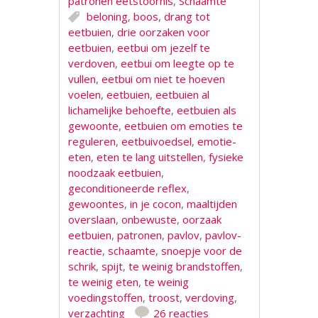
patronen eetstoornis
,
Schaamte
beloning
,
boos
,
drang tot
eetbuien
,
drie oorzaken voor
eetbuien
,
eetbui om jezelf te
verdoven
,
eetbui om leegte op te
vullen
,
eetbui om niet te hoeven
voelen
,
eetbuien
,
eetbuien al
lichamelijke behoefte
,
eetbuien als
gewoonte
,
eetbuien om emoties te
reguleren
,
eetbuivoedsel
,
emotie-
eten
,
eten te lang uitstellen
,
fysieke
noodzaak eetbuien
,
geconditioneerde reflex
,
gewoontes
,
in je cocon
,
maaltijden
overslaan
,
onbewuste
,
oorzaak
eetbuien
,
patronen
,
pavlov
,
pavlov-
reactie
,
schaamte
,
snoepje voor de
schrik
,
spijt
,
te weinig brandstoffen
,
te weinig eten
,
te weinig
voedingstoffen
,
troost
,
verdoving
,
verzachting
26 reacties