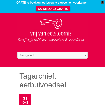
X
GRATIS e-boek om eetbuien te stoppen en voorkomen
DOWNLOAD GRATIS
Tagarchief:
eetbuivoedsel
31
OKT