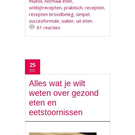
muesli
,
normaal eten
,
ontbijtrecepten
,
praktisch
,
recepten
,
recepten broodbeleg
,
simpel
,
succesformule
,
suiker
,
uit eten
61 reacties
25
JUL
Alles wat je wilt
weten over gezond
eten en
eetstoornissen