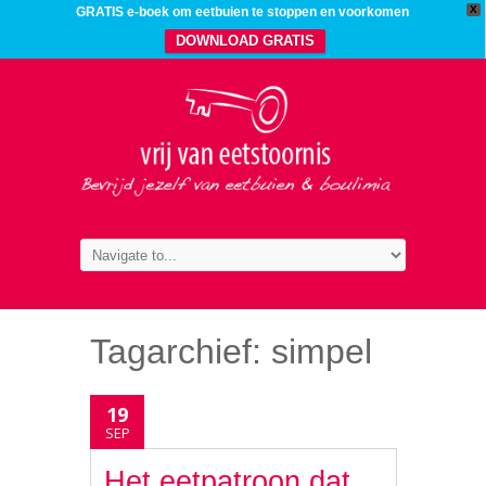
X
GRATIS e-boek om eetbuien te stoppen en voorkomen
DOWNLOAD GRATIS
Tagarchief:
simpel
19
SEP
Het eetpatroon dat