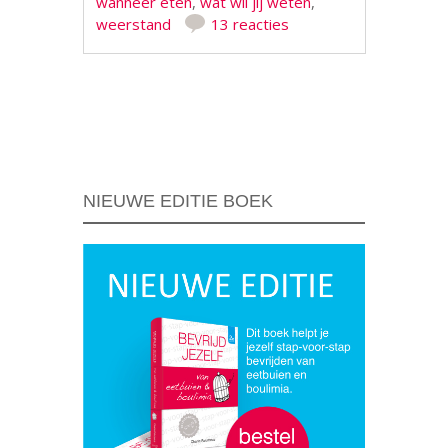
wanneer eten
,
wat wil jij weten
,
weerstand
13 reacties
Berichtnavigatie
NIEUWE EDITIE BOEK