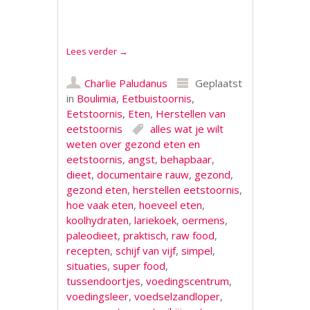
Lees verder
→
Charlie Paludanus
Geplaatst
in
Boulimia
,
Eetbuistoornis
,
Eetstoornis
,
Eten
,
Herstellen van
eetstoornis
alles wat je wilt
weten over gezond eten en
eetstoornis
,
angst
,
behapbaar
,
dieet
,
documentaire rauw
,
gezond
,
gezond eten
,
herstellen eetstoornis
,
hoe vaak eten
,
hoeveel eten
,
koolhydraten
,
lariekoek
,
oermens
,
paleodieet
,
praktisch
,
raw food
,
recepten
,
schijf van vijf
,
simpel
,
situaties
,
super food
,
tussendoortjes
,
voedingscentrum
,
voedingsleer
,
voedselzandloper
,