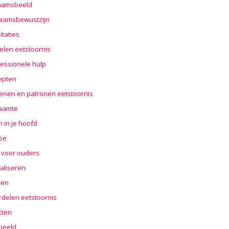
haamsbeeld
haamsbewustzijn
taties
elen eetstoornis
essionele hulp
epten
enen en patronen eetstoornis
aamte
 in je hoofd
oe
 voor ouders
aliseren
len
rdelen eetstoornis
 Eten
beeld