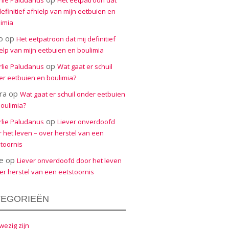
rlie Paludanus
Het eetpatroon dat
definitief afhielp van mijn eetbuien en
imia
o
op
Het eetpatroon dat mij definitief
elp van mijn eetbuien en boulimia
op
rlie Paludanus
Wat gaat er schuil
r eetbuien en boulimia?
ra
op
Wat gaat er schuil onder eetbuien
oulimia?
op
rlie Paludanus
Liever onverdoofd
 het leven – over herstel van een
toornis
e
op
Liever onverdoofd door het leven
er herstel van een eetstoornis
TEGORIEËN
ezig zijn