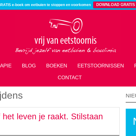
DOWNLOAD GRATIS
RATIS e-boek om eetbuien te stoppen en voorkomen
APIE
BLOG
BOEKEN
EETSTOORNISSEN
CONTACT
ijdens
NIE
het leven je raakt. Stilstaan