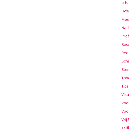
lic
Lic
Medi
Nad
Prof
Rec
Red
Sch
Stem
Tab
Tips
Visu
Voe
Voo
Vrij
zelf