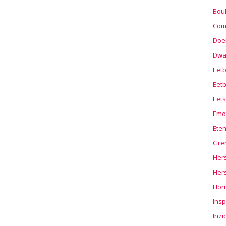
Boul
Com
Doel
Dwa
Eet
Eetb
Eets
Emo
Ete
Gre
Hers
Her
Hor
Insp
Inzi