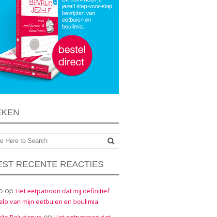
EKEN
ken
ST RECENTE REACTIES
o
op
Het eetpatroon dat mij definitief
elp van mijn eetbuien en boulimia
op