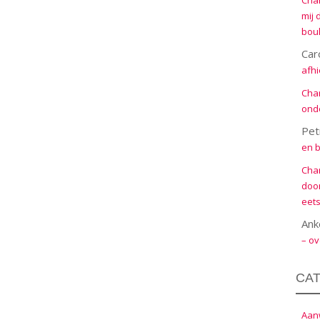
Cha
mij 
boul
Car
afhi
Cha
onde
Pet
en b
Cha
door
eets
Ank
– ov
CA
Aanw