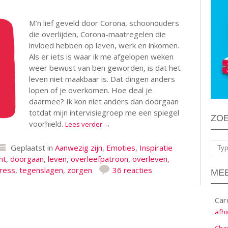
M’n lief geveld door Corona, schoonouders
die overlijden, Corona-maatregelen die
invloed hebben op leven, werk en inkomen.
Als er iets is waar ik me afgelopen weken
weer bewust van ben geworden, is dat het
leven niet maakbaar is. Dat dingen anders
lopen of je overkomen. Hoe deal je
daarmee? Ik kon niet anders dan doorgaan
totdat mijn intervisiegroep me een spiegel
ZO
voorhield.
Lees verder
→
Geplaatst in
Aanwezig zijn
,
Emoties
,
Inspiratie
Zoe
nt
,
doorgaan
,
leven
,
overleefpatroon
,
overleven
,
ress
,
tegenslagen
,
zorgen
36 reacties
MEE
Car
afhi