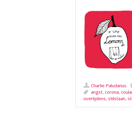
Charlie Paludanus
angst
,
corona
,
coula
overlijdens
,
stilstaan
,
st
Berichtnavigatie