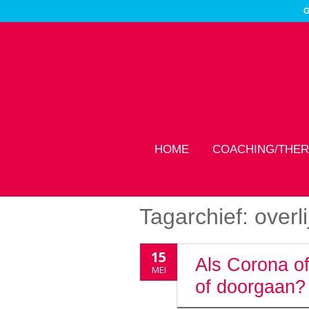
G
HOME
COACHING/THER
Tagarchief:
overl
15
Als Corona of 
MEI
of doorgaan?