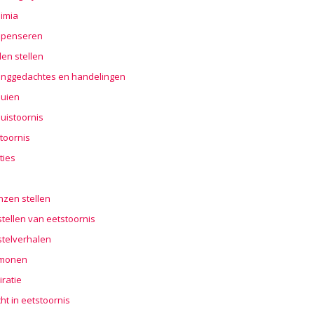
imia
penseren
en stellen
nggedachtes en handelingen
buien
uistoornis
toornis
ties
n
nzen stellen
tellen van eetstoornis
stelverhalen
monen
iratie
cht in eetstoornis