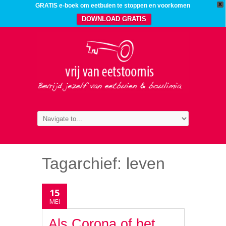
X
GRATIS e-boek om eetbuien te stoppen en voorkomen
DOWNLOAD GRATIS
Tagarchief:
leven
15
MEI
Als Corona of het