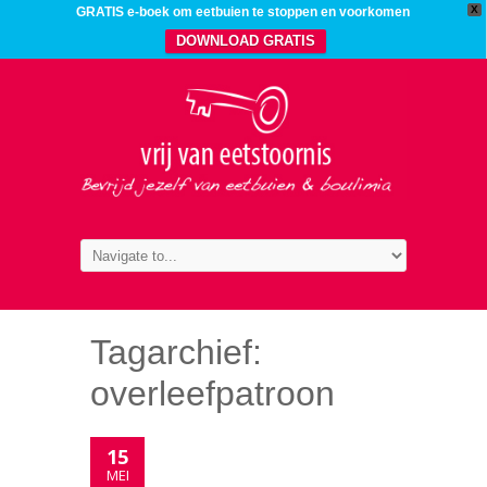
X
GRATIS e-boek om eetbuien te stoppen en voorkomen
DOWNLOAD GRATIS
Tagarchief:
overleefpatroon
15
MEI