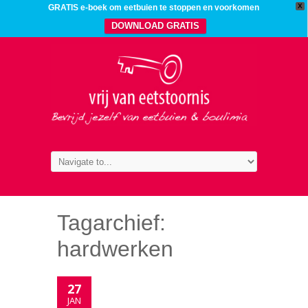
X
GRATIS e-boek om eetbuien te stoppen en voorkomen
DOWNLOAD GRATIS
Tagarchief:
hardwerken
27
JAN