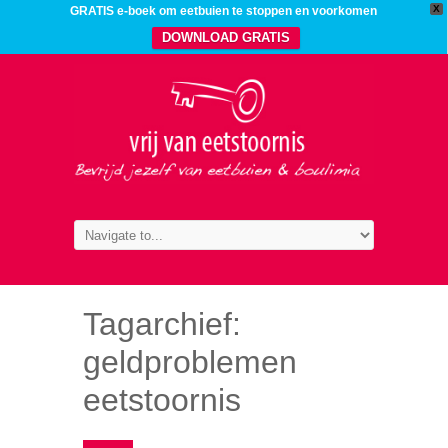
X
GRATIS e-boek om eetbuien te stoppen en voorkomen
DOWNLOAD GRATIS
Tagarchief:
geldproblemen
eetstoornis