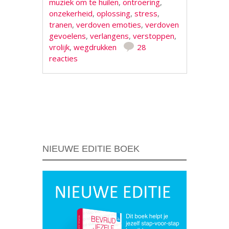
muziek om te huilen
,
ontroering
,
onzekerheid
,
oplossing
,
stress
,
tranen
,
verdoven emoties
,
verdoven
gevoelens
,
verlangens
,
verstoppen
,
vrolijk
,
wegdrukken
28
reacties
Berichtnavigatie
NIEUWE EDITIE BOEK