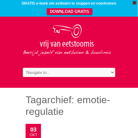
X
GRATIS e-boek om eetbuien te stoppen en voorkomen
DOWNLOAD GRATIS
Tagarchief:
emotie-
regulatie
03
OKT