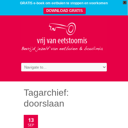
X
GRATIS e-boek om eetbuien te stoppen en voorkomen
DOWNLOAD GRATIS
Tagarchief:
doorslaan
13
SEP