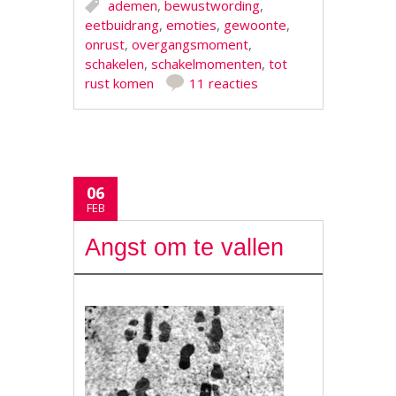
ademen
,
bewustwording
,
eetbuidrang
,
emoties
,
gewoonte
,
onrust
,
overgangsmoment
,
schakelen
,
schakelmomenten
,
tot
rust komen
11 reacties
06
FEB
Angst om te vallen