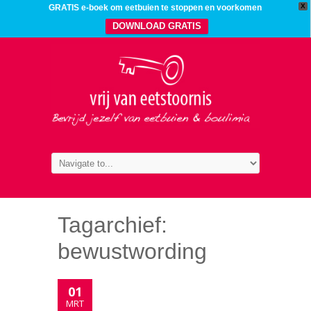
X
GRATIS e-boek om eetbuien te stoppen en voorkomen
DOWNLOAD GRATIS
Tagarchief:
bewustwording
01
MRT