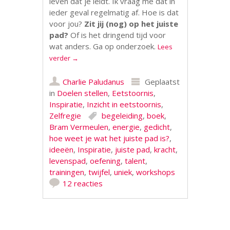
leven dat je leidt. Ik vraag me dat in
ieder geval regelmatig af. Hoe is dat
voor jou?
Zit jij (nog) op het juiste
pad?
Of is het dringend tijd voor
wat anders. Ga op onderzoek.
Lees
verder
→
Charlie Paludanus
Geplaatst
in
Doelen stellen
,
Eetstoornis
,
Inspiratie
,
Inzicht in eetstoornis
,
Zelfregie
begeleiding
,
boek
,
Bram Vermeulen
,
energie
,
gedicht
,
hoe weet je wat het juiste pad is?
,
ideeën
,
Inspiratie
,
juiste pad
,
kracht
,
levenspad
,
oefening
,
talent
,
trainingen
,
twijfel
,
uniek
,
workshops
12 reacties