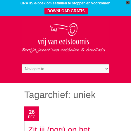
X
GRATIS e-boek om eetbuien te stoppen en voorkomen
DOWNLOAD GRATIS
Tagarchief:
uniek
26
DEC
Zit jij (nog) op het