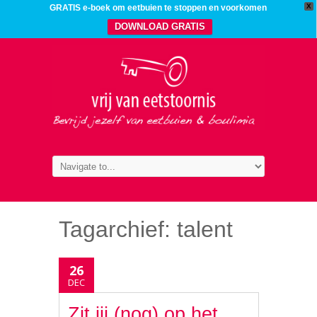
X
GRATIS e-boek om eetbuien te stoppen en voorkomen
DOWNLOAD GRATIS
Tagarchief:
talent
26
DEC
Zit jij (nog) op het