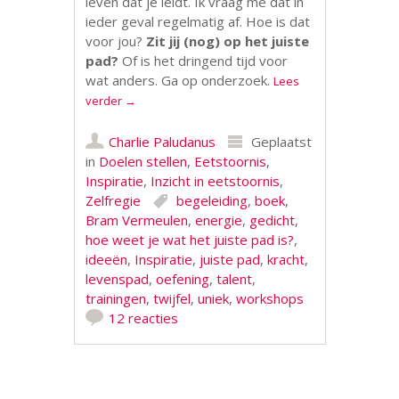
leven dat je leidt. Ik vraag me dat in
ieder geval regelmatig af. Hoe is dat
voor jou?
Zit jij (nog) op het juiste
pad?
Of is het dringend tijd voor
wat anders. Ga op onderzoek.
Lees
verder
→
Charlie Paludanus
Geplaatst
in
Doelen stellen
,
Eetstoornis
,
Inspiratie
,
Inzicht in eetstoornis
,
Zelfregie
begeleiding
,
boek
,
Bram Vermeulen
,
energie
,
gedicht
,
hoe weet je wat het juiste pad is?
,
ideeën
,
Inspiratie
,
juiste pad
,
kracht
,
levenspad
,
oefening
,
talent
,
trainingen
,
twijfel
,
uniek
,
workshops
12 reacties