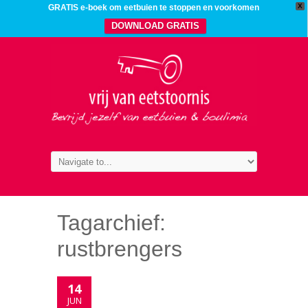
X
GRATIS e-boek om eetbuien te stoppen en voorkomen
DOWNLOAD GRATIS
Tagarchief:
rustbrengers
14
JUN