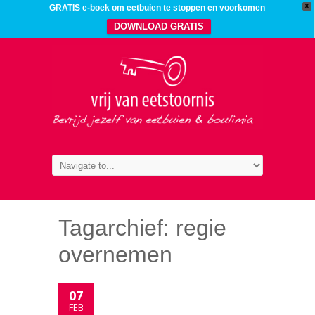
X
GRATIS e-boek om eetbuien te stoppen en voorkomen
DOWNLOAD GRATIS
Tagarchief:
regie
overnemen
07
FEB