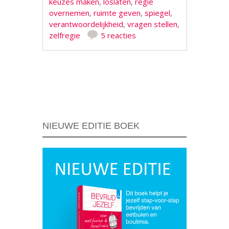
keuzes maken
,
loslaten
,
regie
overnemen
,
ruimte geven
,
spiegel
,
verantwoordelijkheid
,
vragen stellen
,
zelfregie
5 reacties
Berichtnavigatie
NIEUWE EDITIE BOEK