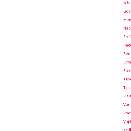
lic
Lic
Medi
Nad
Prof
Rec
Red
Sch
Stem
Tab
Tips
Visu
Voe
Voo
Vrij
zelf