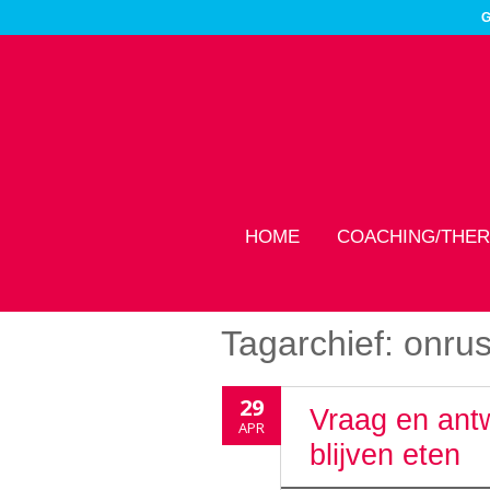
G
HOME
COACHING/THER
Tagarchief:
onrus
29
Vraag en ant
APR
blijven eten