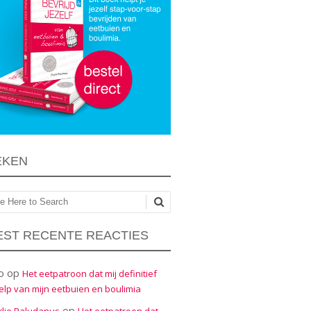
EKEN
ken
ST RECENTE REACTIES
o
op
Het eetpatroon dat mij definitief
elp van mijn eetbuien en boulimia
op