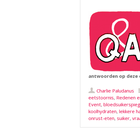
antwoorden op deze e
Charlie Paludanus
eetstoornis
,
Redenen en
Event
,
bloedsuikerspieg
koolhydraten
,
lekkere h
onrust-eten
,
suiker
,
vra