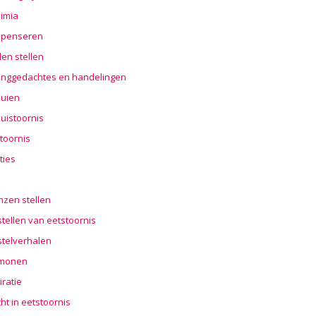
imia
penseren
en stellen
nggedachtes en handelingen
buien
uistoornis
toornis
ties
n
nzen stellen
tellen van eetstoornis
stelverhalen
monen
iratie
cht in eetstoornis