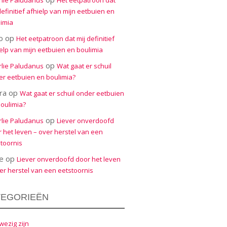
rlie Paludanus
Het eetpatroon dat
definitief afhielp van mijn eetbuien en
imia
o
op
Het eetpatroon dat mij definitief
elp van mijn eetbuien en boulimia
op
rlie Paludanus
Wat gaat er schuil
r eetbuien en boulimia?
ra
op
Wat gaat er schuil onder eetbuien
oulimia?
op
rlie Paludanus
Liever onverdoofd
 het leven – over herstel van een
toornis
e
op
Liever onverdoofd door het leven
er herstel van een eetstoornis
TEGORIEËN
ezig zijn