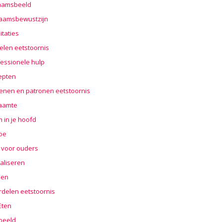
haamsbeeld
haamsbewustzijn
taties
elen eetstoornis
essionele hulp
epten
enen en patronen eetstoornis
aamte
 in je hoofd
oe
 voor ouders
aliseren
len
rdelen eetstoornis
 Eten
beeld