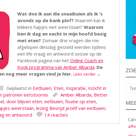
Wat doe ik aan die snaaibuien als ik ’s
avonds op de bank plof?
Waarom kan ik
lekkere hapjes niet weerstaan?
Waarom
ben ik dag en nacht in mijn hoofd bezig
met eten?
Zomaar drie vragen die me
afgelopen dinsdag gesteld werden tijdens
een life vraag en antwoord sessie op de
Facebook pagina van het
Online Coach en
Kook programma van Amber Albarda
.
De
ZO
n nog meer vragen vind je hier.
Lees verder
→
Geplaatst in
Eetbuien
,
Eten
,
Inspiratie
,
Inzicht in
Zoe
 patronen eetstoornis
Amber Albarda
,
Better
el
,
door blijven eten
,
eetbuien
,
fixatie op eten
,
MEE
apjes weerstaan
,
lezing Bevrijd jezelf van eetbuien
,
ag en antwoord
14 reacties
Car
afhi