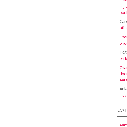
Cha
mij 
boul
Car
afhi
Cha
onde
Pet
en b
Cha
door
eets
Ank
– ov
CA
Aanw