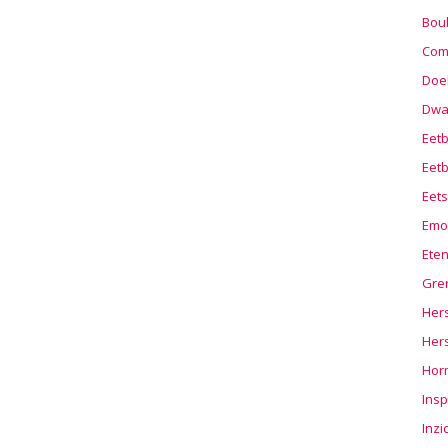
Boul
Com
Doel
Dwa
Eet
Eetb
Eets
Emo
Ete
Gre
Hers
Her
Hor
Insp
Inzi