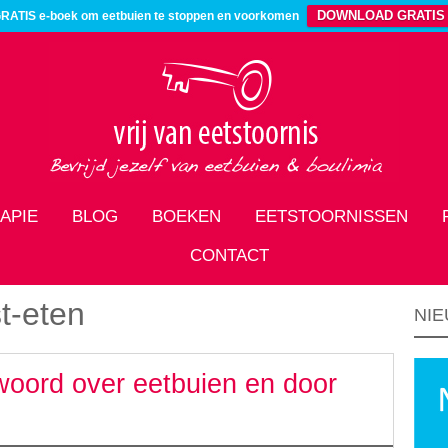
DOWNLOAD GRATIS
RATIS e-boek om eetbuien te stoppen en voorkomen
APIE
BLOG
BOEKEN
EETSTOORNISSEN
CONTACT
t-eten
NIE
woord over eetbuien en door