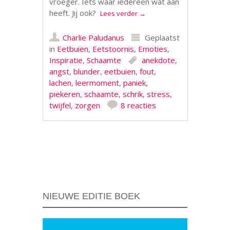
vroeger. Iets waar iedereen wat aan
heeft. Jij ook?
Lees verder
→
Charlie Paludanus
Geplaatst
in
Eetbuien
,
Eetstoornis
,
Emoties
,
Inspiratie
,
Schaamte
anekdote
,
angst
,
blunder
,
eetbuien
,
fout
,
lachen
,
leermoment
,
paniek
,
piekeren
,
schaamte
,
schrik
,
stress
,
twijfel
,
zorgen
8 reacties
Berichtnavigatie
NIEUWE EDITIE BOEK