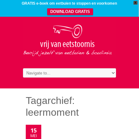
X
GRATIS e-boek om eetbuien te stoppen en voorkomen
DOWNLOAD GRATIS
Tagarchief:
leermoment
15
MEI