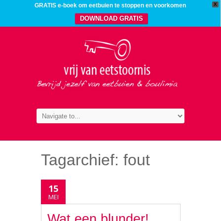
X
GRATIS e-boek om eetbuien te stoppen en voorkomen
DOWNLOAD GRATIS
Tagarchief:
fout
15
MEI
Wat een blunder!