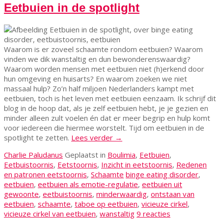
Eetbuien in de spotlight
Waarom is er zoveel schaamte rondom eetbuien? Waarom
vinden we dik wanstaltig en dun bewonderenswaardig?
Waarom worden mensen met eetbuien niet (h)erkend door
hun omgeving en huisarts? En waarom zoeken we niet
massaal hulp? Zo’n half miljoen Nederlanders kampt met
eetbuien, toch is het leven met eetbuien eenzaam. Ik schrijf dit
blog in de hoop dat, als je zelf eetbuien hebt, je je gezien en
minder alleen zult voelen én dat er meer begrip en hulp komt
voor iedereen die hiermee worstelt. Tijd om eetbuien in de
spotlight te zetten.
Lees verder
→
Charlie Paludanus
Geplaatst in
Boulimia
,
Eetbuien
,
Eetbuistoornis
,
Eetstoornis
,
Inzicht in eetstoornis
,
Redenen
en patronen eetstoornis
,
Schaamte
binge eating disorder
,
eetbuien
,
eetbuien als emotie-regulatie
,
eetbuien uit
gewoonte
,
eetbuistoornis
,
minderwaardig
,
ontstaan van
eetbuien
,
schaamte
,
taboe op eetbuien
,
vicieuze cirkel
,
vicieuze cirkel van eetbuien
,
wanstaltig
9 reacties