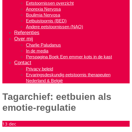
Eetstoornissen overzicht
Anorexia Nervosa
Boulimia Nervosa
Eetbuistoornis (BED)
Andere eetstoornissen (NAO)
Referenties
Over mij
Charlie Paludanus
In de media
Perspagina Boek Een emmer kots in de kast
Contact
Privacy beleid
Ervaringsdeskundig eetstoornis therapeuten
Nederland & België
Tagarchief:
eetbuien als
emotie-regulatie
13
dec