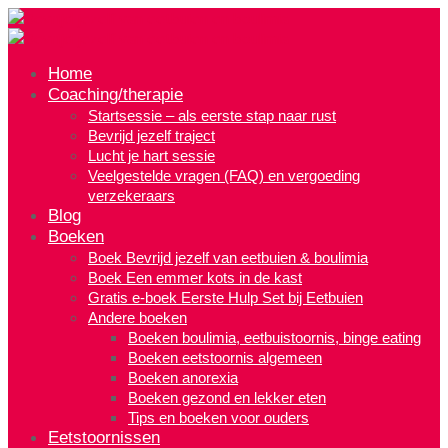
Home
Coaching/therapie
Startsessie – als eerste stap naar rust
Bevrijd jezelf traject
Lucht je hart sessie
Veelgestelde vragen (FAQ) en vergoeding
verzekeraars
Blog
Boeken
Boek Bevrijd jezelf van eetbuien & boulimia
Boek Een emmer kots in de kast
Gratis e-boek Eerste Hulp Set bij Eetbuien
Andere boeken
Boeken boulimia, eetbuistoornis, binge eating
Boeken eetstoornis algemeen
Boeken anorexia
Boeken gezond en lekker eten
Tips en boeken voor ouders
Eetstoornissen