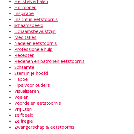
Herstelverhalen
Hormonen
Inspiratie
Inzicht in eetstoornis
lichaamsbeeld
Lichaamsbewustzijn
Meditaties
Nadelen eetstoornis
Professionele hulp
Recepten
Redenen en patronen eetstoornis
Schaamte
Stem in je hoofd
Taboe
Tips voor ouders
Visualiseren
Voelen
Voordelen eetstoornis
Vrij Eten
zelfbeeld
Zelfregie
Zwangerschap & eetstoornis