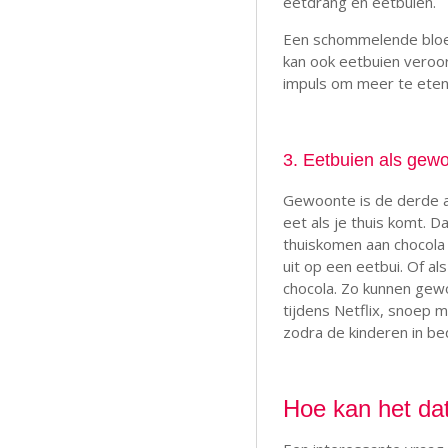
eetdrang en eetbuien.
Een schommelende bloed
kan ook eetbuien veroor
impuls om meer te eten. 
3. Eetbuien als gew
Gewoonte is de derde aa
eet als je thuis komt. 
thuiskomen aan chocola e
uit op een eetbui. Of al
chocola. Zo kunnen ge
tijdens Netflix, snoep 
zodra de kinderen in bed
Hoe kan het da