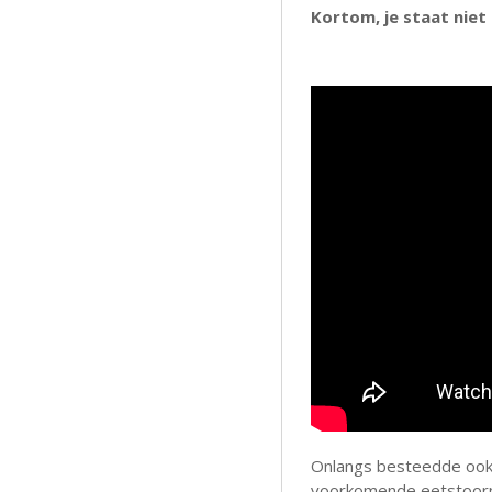
Kortom, je staat niet 
Onlangs besteedde oo
voorkomende eetstoornis