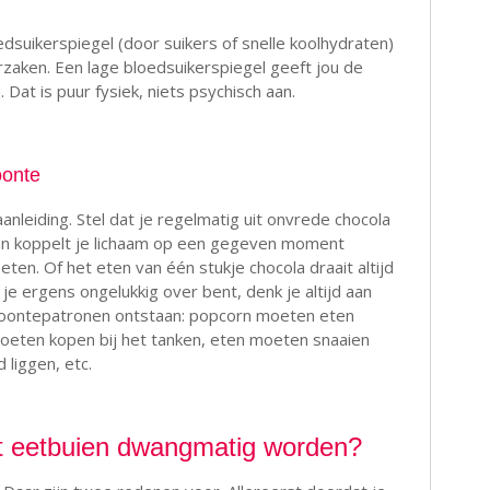
suikerspiegel (door suikers of snelle koolhydraten)
zaken. Een lage bloedsuikerspiegel geeft jou de
Dat is puur fysiek, niets psychisch aan.
oonte
nleiding. Stel dat je regelmatig uit onvrede chocola
Dan koppelt je lichaam op een gegeven moment
ten. Of het eten van één stukje chocola draait altijd
s je ergens ongelukkig over bent, denk je altijd aan
woontepatronen ontstaan: popcorn moeten eten
moeten kopen bij het tanken, eten moeten snaaien
 liggen, etc.
t eetbuien dwangmatig worden?