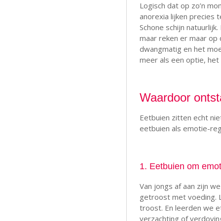
Logisch dat op zo’n mom
anorexia lijken precies t
Schone schijn natuurlijk
maar reken er maar op d
dwangmatig en het moet!
meer als een optie, het
Waardoor ontst
Eetbuien zitten echt nie
eetbuien als emotie-reg
1. Eetbuien om emoti
Van jongs af aan zijn w
getroost met voeding. L
troost. En leerden we et
verzachting of verdoving