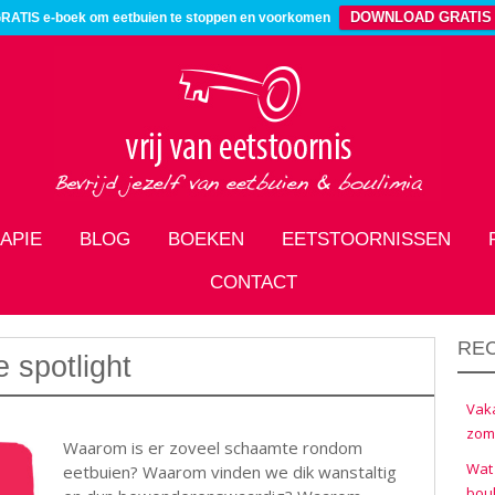
DOWNLOAD GRATIS
RATIS e-boek om eetbuien te stoppen en voorkomen
APIE
BLOG
BOEKEN
EETSTOORNISSEN
CONTACT
RE
e spotlight
Vaka
zom
Waarom is er zoveel schaamte rondom
Wat 
eetbuien? Waarom vinden we dik wanstaltig
boul