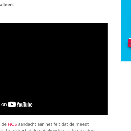
alleen.
k de
NOS
aandacht aan het feit dat de meest
 tegelijkertijd de onbekendste is. In de video