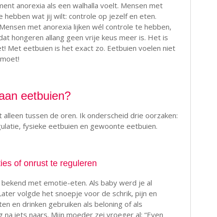
ent anorexia als een walhalla voelt. Mensen met
e hebben wat jij wilt: controle op jezelf en eten.
. Mensen met anorexia lijken wél controle te hebben,
at hongeren allang geen vrije keus meer is. Het is
 Met eetbuien is het exact zo. Eetbuien voelen niet
 moet!
aan eetbuien?
t alleen tussen de oren. Ik onderscheid drie oorzaken:
ulatie, fysieke eetbuien en gewoonte eetbuien.
es of onrust te reguleren
e bekend met emotie-eten. Als baby werd je al
ater volgde het snoepje voor de schrik, pijn en
en en drinken gebruiken als beloning of als
 na iets naars. Mijn moeder zei vroeger al: “Even