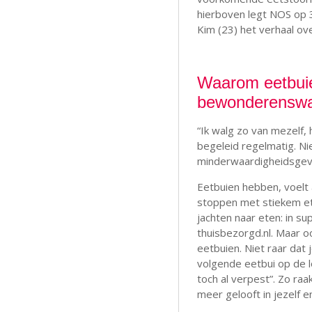
hierboven legt NOS op 3 
Kim (23) het verhaal ov
Waarom eetbuien
bewonderenswa
“Ik walg zo van mezelf,
begeleid regelmatig. Ni
minderwaardigheidsgevo
Eetbuien hebben, voelt a
stoppen met stiekem ete
jachten naar eten: in su
thuisbezorgd.nl. Maar o
eetbuien. Niet raar dat 
volgende eetbui op de lo
toch al verpest”. Zo raak
meer gelooft in jezelf en