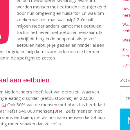
en dun bewonderenswaardig? Waarom
worden mensen met eetbuien niet (h)erkend
Liev
door hun omgeving en huisarts? En waarom
hers
zoeken we niet massaal hulp? Zo’n half
Waar
miljoen Nederlanders kampt met eetbuien,
eet
toch is het leven met eetbuien eenzaam. Ik
schrijf dit blog in de hoop dat, als je zelf
Waar
eetbuien hebt, je je gezien en minder alleen
Biki
eer begrip en hulp komt voor iedereen die hiermee
met 
en in de spotlight te zetten.
38 R
aal aan eetbuien
ZO
en Nederlanders heeft last van eetbuien. Waarvan
ge eating disorder (eetbuistoornis) en 22.000
Zoe
Ook 30% van de mensen met obesitas heeft last
]
[2]
maar liefst 540.000 mensen.
[
. Zelfs mensen met
3]
[4]
n soms eetbuien, net als normale mensen die tot hun
ig meer snaaien dan ze lief is.