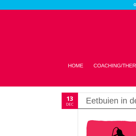
G
HOME
COACHING/THER
13
Eetbuien in d
DEC