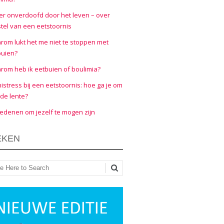
er onverdoofd door het leven – over
tel van een eetstoornis
om lukt het me niet te stoppen met
buien?
om heb ik eetbuien of boulimia?
nistress bij een eetstoornis: hoe ga je om
de lente?
edenen om jezelf te mogen zijn
EKEN
ken