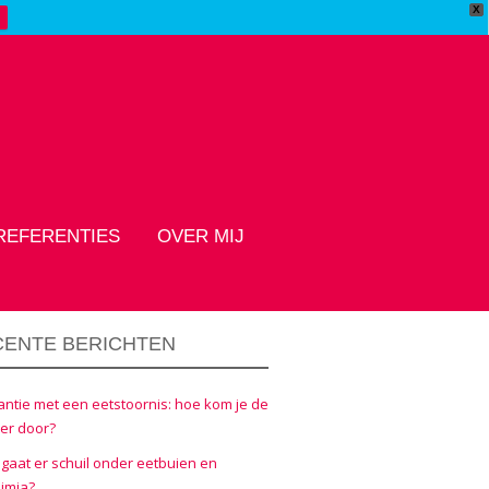
X
REFERENTIES
OVER MIJ
CENTE BERICHTEN
ntie met een eetstoornis: hoe kom je de
er door?
gaat er schuil onder eetbuien en
imia?