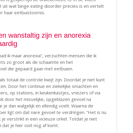
uit wat binge eating disorder precies is en vertelt
er haar eetbuistoornis.
 wanstaltig zijn en anorexia
ardig
 had ik maar anorexia”, verzuchten mensen die ik
ets zo groot als de schaamte en het
el die gepaard gaan met eetbuien.
ls totaal de controle kwijt zijn. Doordat je niet kunt
n. Door het continue en ziekelijke smachten en
pers, op stations, in keukenkastjes, vriezers of via
ok door het misselijke, opgeblazen gevoel na
je je dan walgelijk en ellendig voelt. Waarna de
er ligt om dat nare gevoel te verdringen. “Het is nu
 je verstrikt in een vicieuze cirkel. Totdat je niet
 dat je hier ooit nog af komt.