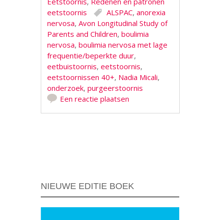
Eetstoornis
,
Redenen en patronen
eetstoornis
ALSPAC
,
anorexia
nervosa
,
Avon Longitudinal Study of
Parents and Children
,
boulimia
nervosa
,
boulimia nervosa met lage
frequentie/beperkte duur
,
eetbuistoornis
,
eetstoornis
,
eetstoornissen 40+
,
Nadia Micali
,
onderzoek
,
purgeerstoornis
Een reactie plaatsen
Berichtnavigatie
NIEUWE EDITIE BOEK