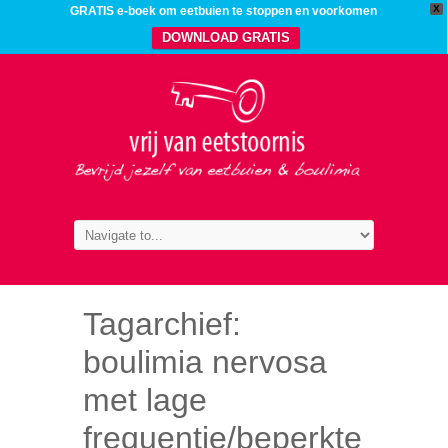
X
GRATIS e-boek om eetbuien te stoppen en voorkomen
DOWNLOAD GRATIS
Tagarchief:
boulimia nervosa
met lage
frequentie/beperkte