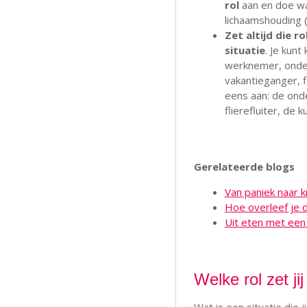
rol
aan en doe wat
lichaamshouding 
Zet altijd die r
situatie
. Je kunt
werknemer, onder
vakantieganger, f
eens aan: de ond
flierefluiter, de 
Gerelateerde blogs
Van paniek naar k
Hoe overleef je 
Uit eten met een
Welke rol zet j