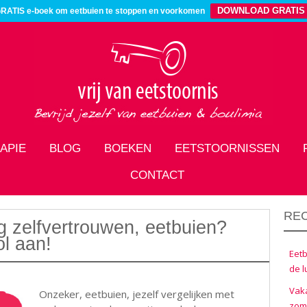
DOWNLOAD GRATIS
RATIS e-boek om eetbuien te stoppen en voorkomen
APIE
BLOG
BOEKEN
EETSTOORNISSEN
CONTACT
RE
g zelfvertrouwen, eetbuien?
ol aan!
Eetb
de l
Vaka
Onzeker, eetbuien, jezelf vergelijken met
zom