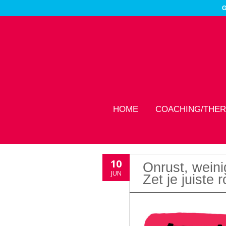
G
HOME
COACHING/THER
10
Onrust, weini
JUN
Zet je juiste r