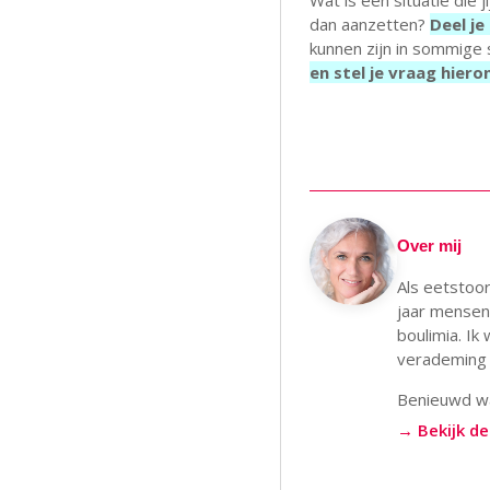
Wat is een situatie die j
dan aanzetten?
Deel je
kunnen zijn in sommige 
en stel je vraag hier
Over mij
Als eetstoor
jaar mensen 
boulimia. Ik
verademing h
Benieuwd wat
→ Bekijk de