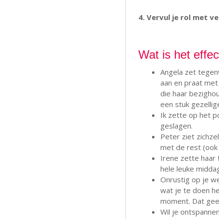
4. Vervul je rol met v
Wat is het effec
Angela zet tegen
aan en praat met 
die haar bezighou
een stuk gezelli
Ik zette op het 
geslagen.
Peter ziet zichzel
met de rest (ook 
Irene zette haar
hele leuke midda
Onrustig op je w
wat je te doen he
moment. Dat geef
Wil je ontspanne