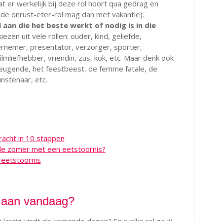
 er werkelijk bij deze rol hoort qua gedrag en
(de onrust-eter-rol mag dan met vakantie).
ol aan die het beste werkt of nodig is in die
 kiezen uit vele rollen: ouder, kind, geliefde,
nemer, presentator, verzorger, sporter,
ilmliefhebber, vriendin, zus, kok, etc. Maar denk ook
eugende, het feestbeest, de femme fatale, de
kunstenaar, etc.
racht in 10 stappen
de zomer met een eetstoornis?
 eetstoornis
ij aan vandaag?