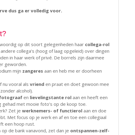
erve dus ga er volledig voor.
t?
woordig op dit soort gelegenheden haar
collega-rol
andere collega’s (hoog of laag opgeleid) over dingen
den in haar werk of privé. De borrels zijn daarmee
ger geworden.
podium mijn
zangeres
aan en heb me er doorheen
f nu vooral als
vriend
en praat en doet gewoon mee
zonder alcohol).
fotograaf
en
lievelingstante rol
aan en heeft een
g gehad met mooie foto’s op de koop toe.
erk? Zet je
werknemers- of functierol
aan en doe
bt. Met focus op je werk en af en toe een collegiaal
t een hoop rust.
n op de bank vanavond, zet dan je
ontspannen-zelf-