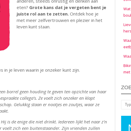
anderen, steeds onrustig en denken aan
eten?
Grote kans dat je vergeten bent je
Wat 
juiste rol aan te zetten.
Ontdek hoe je
boul
met meer zelfvertrouwen en plezier in het
Liev
leven kunt staan.
hers
.
Waar
eet
Waar
Biki
es in je leven waarin je onzeker kunt zijn.
met 
ZO
 een borrel geen houding te geven ten opzichte van haar
spraakte collega’s. Ze voelt zich onzeker en klapt
elschap. Gelukkig staan er nootjes en zoutjes, waar ze
Zoe
aakt.
Hij is de enige die niet drinkt. Iedereen lijkt het naar z’n
 voelt zich een buitenstaander. Zijn vrienden zullen