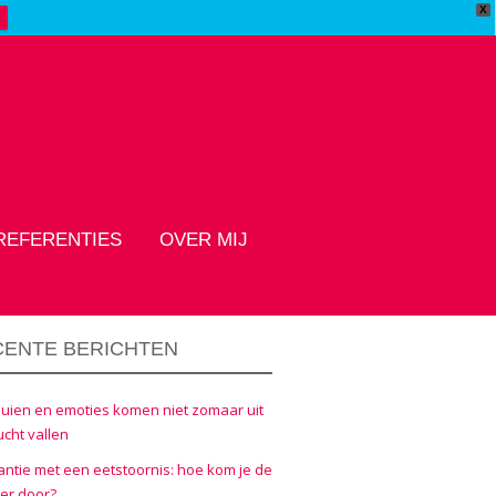
X
REFERENTIES
OVER MIJ
CENTE BERICHTEN
uien en emoties komen niet zomaar uit
ucht vallen
ntie met een eetstoornis: hoe kom je de
er door?