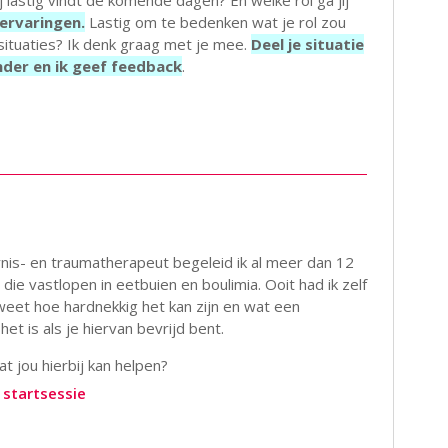
ij lastig vindt de komende dagen? En welke rol ga jij
 ervaringen.
Lastig om te bedenken wat je rol zou
situaties? Ik denk graag met je mee.
Deel je situatie
onder en ik geef feedback
.
nis- en traumatherapeut begeleid ik al meer dan 12
die vastlopen in eetbuien en boulimia. Ooit had ik zelf
 weet hoe hardnekkig het kan zijn en wat een
et is als je hiervan bevrijd bent.
 jou hierbij kan helpen?
 startsessie