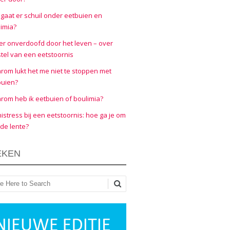
gaat er schuil onder eetbuien en
imia?
er onverdoofd door het leven – over
tel van een eetstoornis
om lukt het me niet te stoppen met
buien?
om heb ik eetbuien of boulimia?
nistress bij een eetstoornis: hoe ga je om
de lente?
EKEN
ken