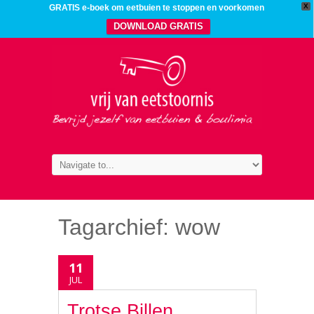
X
GRATIS e-boek om eetbuien te stoppen en voorkomen
DOWNLOAD GRATIS
Tagarchief:
wow
11
JUL
Trotse Billen