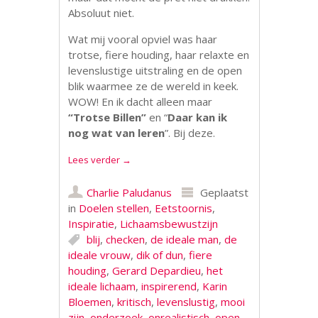
Absoluut niet.
Wat mij vooral opviel was haar
trotse, fiere houding, haar relaxte en
levenslustige uitstraling en de open
blik waarmee ze de wereld in keek.
WOW! En ik dacht alleen maar
“Trotse Billen”
en “
Daar kan ik
nog wat van leren
”. Bij deze.
Lees verder
→
Charlie Paludanus
Geplaatst
in
Doelen stellen
,
Eetstoornis
,
Inspiratie
,
Lichaamsbewustzijn
blij
,
checken
,
de ideale man
,
de
ideale vrouw
,
dik of dun
,
fiere
houding
,
Gerard Depardieu
,
het
ideale lichaam
,
inspirerend
,
Karin
Bloemen
,
kritisch
,
levenslustig
,
mooi
zijn
,
onderzoek
,
onrealistisch
,
open