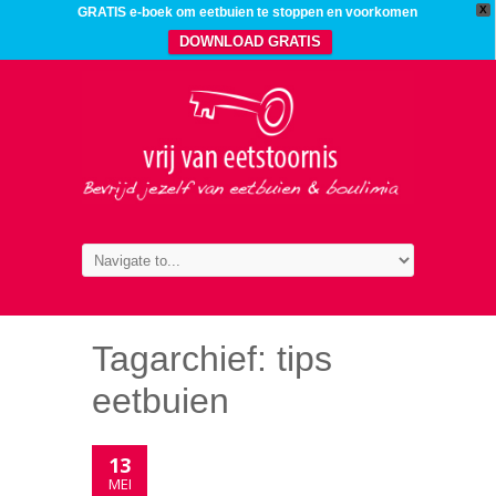
X
GRATIS e-boek om eetbuien te stoppen en voorkomen
DOWNLOAD GRATIS
Tagarchief:
tips
eetbuien
13
MEI