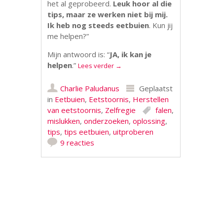
het al geprobeerd.
Leuk hoor al die
tips, maar ze werken niet bij mij.
Ik heb nog steeds eetbuien
. Kun jij
me helpen?”
Mijn antwoord is: “
JA, ik kan je
helpen
.”
Lees verder
→
Charlie Paludanus
Geplaatst
in
Eetbuien
,
Eetstoornis
,
Herstellen
van eetstoornis
,
Zelfregie
falen
,
mislukken
,
onderzoeken
,
oplossing
,
tips
,
tips eetbuien
,
uitproberen
9 reacties
Berichtnavigatie