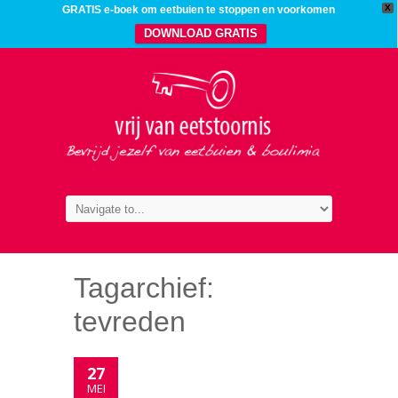
X
GRATIS e-boek om eetbuien te stoppen en voorkomen
DOWNLOAD GRATIS
Tagarchief:
tevreden
27
MEI