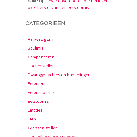
Anke
op
Liever onverdoofd door het leven –
over herstel van een eetstoornis
CATEGORIEËN
Aanwezig zijn
Boulimia
Compenseren
Doelen stellen
Dwanggedachtes en handelingen
Eetbuien
Eetbuistoornis
Eetstoornis
Emoties
Eten
Grenzen stellen
Herstellen van eetstoornis