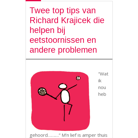
Twee top tips van
Richard Krajicek die
helpen bij
eetstoornissen en
andere problemen
“Wat
ik
nou
heb
gehoord…….…” M’n lief is amper thuis