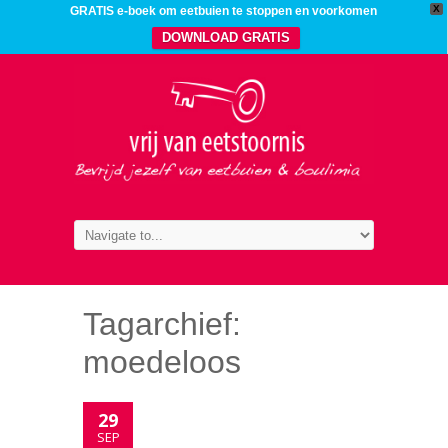
X
GRATIS e-boek om eetbuien te stoppen en voorkomen
DOWNLOAD GRATIS
Tagarchief:
moedeloos
29
SEP