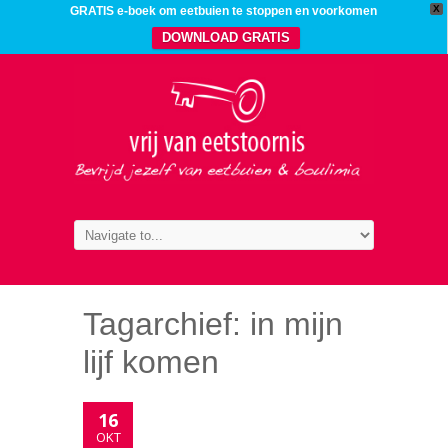
X
GRATIS e-boek om eetbuien te stoppen en voorkomen
DOWNLOAD GRATIS
Tagarchief:
in mijn
lijf komen
16
OKT