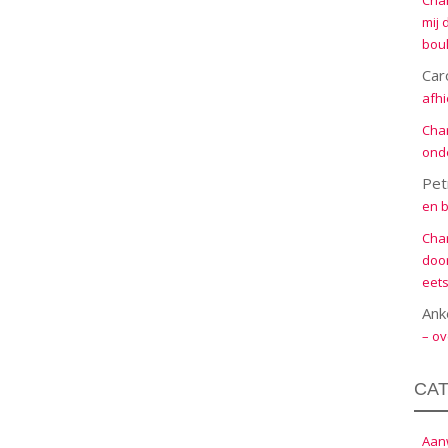
Cha
mij 
boul
Car
afhi
Cha
onde
Pet
en b
Cha
door
eets
Ank
– ov
CA
Aanw