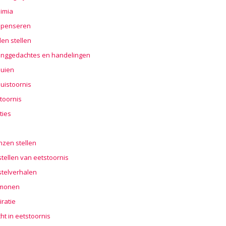
imia
penseren
en stellen
nggedachtes en handelingen
buien
uistoornis
toornis
ties
n
nzen stellen
tellen van eetstoornis
stelverhalen
monen
iratie
cht in eetstoornis