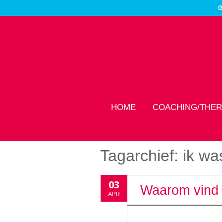
G
HOME
COACHING/THER
Tagarchief:
ik w
03
Waarom vind i
APR