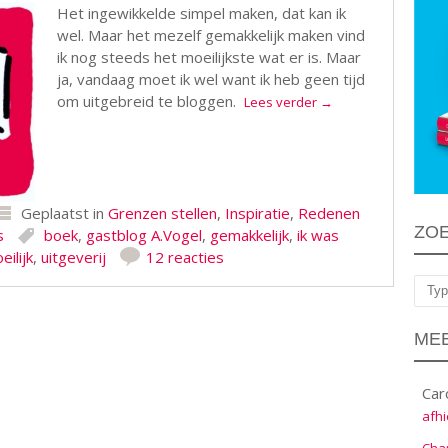
Het ingewikkelde simpel maken, dat kan ik
wel. Maar het mezelf gemakkelijk maken vind
ik nog steeds het moeilijkste wat er is. Maar
ja, vandaag moet ik wel want ik heb geen tijd
om uitgebreid te bloggen.
Lees verder
→
Geplaatst in
Grenzen stellen
,
Inspiratie
,
Redenen
ZO
s
boek
,
gastblog A.Vogel
,
gemakkelijk
,
ik was
eilijk
,
uitgeverij
12 reacties
Zoe
MEE
Car
afhi