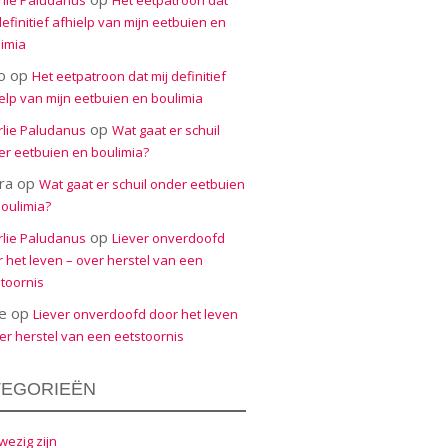
rlie Paludanus
Het eetpatroon dat
definitief afhielp van mijn eetbuien en
imia
o
op
Het eetpatroon dat mij definitief
elp van mijn eetbuien en boulimia
op
rlie Paludanus
Wat gaat er schuil
r eetbuien en boulimia?
ra
op
Wat gaat er schuil onder eetbuien
oulimia?
op
rlie Paludanus
Liever onverdoofd
 het leven – over herstel van een
toornis
e
op
Liever onverdoofd door het leven
er herstel van een eetstoornis
TEGORIEËN
ezig zijn