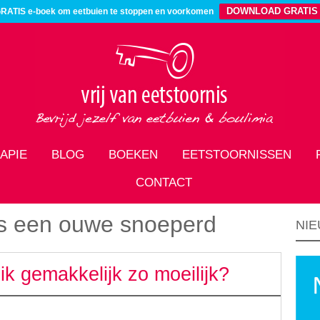
DOWNLOAD GRATIS
RATIS e-boek om eetbuien te stoppen en voorkomen
APIE
BLOG
BOEKEN
EETSTOORNISSEN
CONTACT
as een ouwe snoeperd
NIE
k gemakkelijk zo moeilijk?