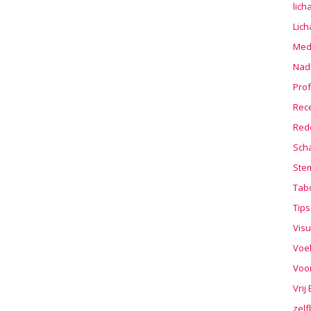
lic
Lic
Medi
Nad
Prof
Rec
Red
Sch
Stem
Tab
Tips
Visu
Voe
Voo
Vrij
zelf