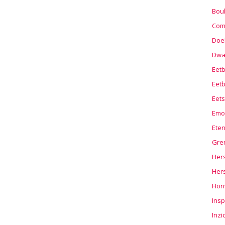
Boul
Com
Doel
Dwa
Eet
Eetb
Eets
Emo
Ete
Gre
Hers
Her
Hor
Insp
Inzi