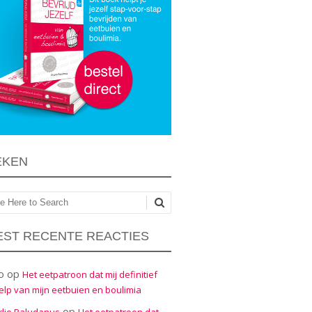
EKEN
ken
ST RECENTE REACTIES
o
op
Het eetpatroon dat mij definitief
elp van mijn eetbuien en boulimia
op