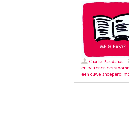
Charlie Paludanus
en patronen eetstoorni
een ouwe snoeperd
,
mo
Berichtnavigatie