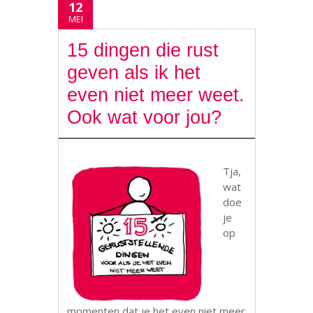
12
MEI
15 dingen die rust
geven als ik het
even niet meer weet.
Ook wat voor jou?
Tja,
wat
doe
je
op
momenten dat je het even niet meer