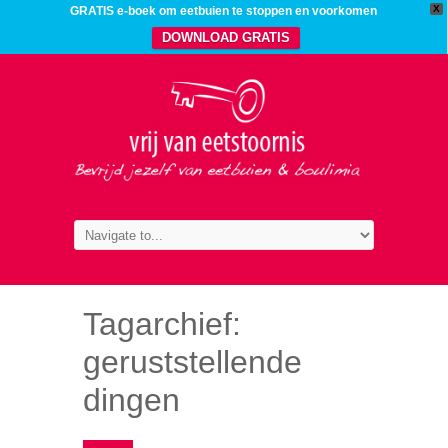
X
GRATIS e-boek om eetbuien te stoppen en voorkomen
DOWNLOAD GRATIS
Tagarchief:
geruststellende
dingen