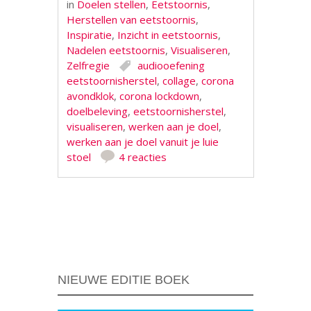
in
Doelen stellen
,
Eetstoornis
,
Herstellen van eetstoornis
,
Inspiratie
,
Inzicht in eetstoornis
,
Nadelen eetstoornis
,
Visualiseren
,
Zelfregie
audiooefening
eetstoornisherstel
,
collage
,
corona
avondklok
,
corona lockdown
,
doelbeleving
,
eetstoornisherstel
,
visualiseren
,
werken aan je doel
,
werken aan je doel vanuit je luie
stoel
4 reacties
Berichtnavigatie
NIEUWE EDITIE BOEK