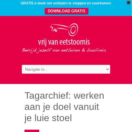
X
GRATIS e-boek om eetbuien te stoppen en voorkomen
DOWNLOAD GRATIS
Tagarchief:
werken
aan je doel vanuit
je luie stoel