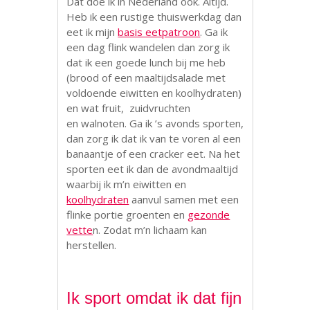
Dat doe ik in Nederland ook. Altijd.
Heb ik een rustige thuiswerkdag dan
eet ik mijn
basis eetpatroon
. Ga ik
een dag flink wandelen dan zorg ik
dat ik een goede lunch bij me heb
(brood of een maaltijdsalade met
voldoende eiwitten en koolhydraten)
en wat fruit, zuidvruchten
en walnoten. Ga ik ’s avonds sporten,
dan zorg ik dat ik van te voren al een
banaantje of een cracker eet. Na het
sporten eet ik dan de avondmaaltijd
waarbij ik m’n eiwitten en
koolhydraten
aanvul samen met een
flinke portie groenten en
gezonde
vette
n. Zodat m’n lichaam kan
herstellen.
.
Ik sport omdat ik dat fijn