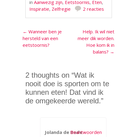
in
Aanwezig zijn
,
Eetstoornis
,
Eten
,
Inspiratie
,
Zelfregie
2 reacties
Berichtnavigatie
←
Wanneer ben je
Help. Ik wil niet
hersteld van een
meer dik worden.
eetstoornis?
Hoe kom ik in
balans?
→
2 thoughts on “
Wat ik
nooit doe is sporten om te
kunnen eten! Dat vind ik
de omgekeerde wereld.
”
Jolanda de Bode
Beantwoorden
-