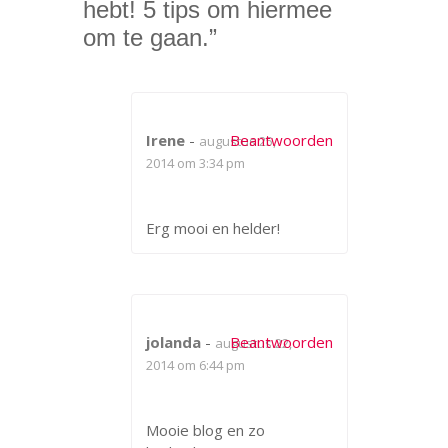
hebt! 5 tips om hiermee
om te gaan.
”
Irene
-
Beantwoorden
augustus 25,
2014 om 3:34 pm
Erg mooi en helder!
jolanda
-
Beantwoorden
augustus 22,
2014 om 6:44 pm
Mooie blog en zo