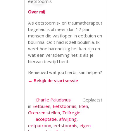
Over mij
Als eetstoornis- en traumatherapeut
begeleid ik al meer dan 12 jaar
mensen die vastlopen in eetbuien en
boulimia. Ooit had ik zelf boulimia. Ik
weet hoe hardnekkig het kan zijn en
wat een verademing het is als je
hiervan bevrijd bent.
Benieuwd wat jou hierbij kan helpen?
→ Bekijk de startsessie
Charlie Paludanus
Geplaatst
in
Eetbuien
,
Eetstoornis
,
Eten
,
Grenzen stellen
,
Zelfregie
acceptatie
,
afwijzing
,
eetpatroon
,
eetstoornis
,
eigen