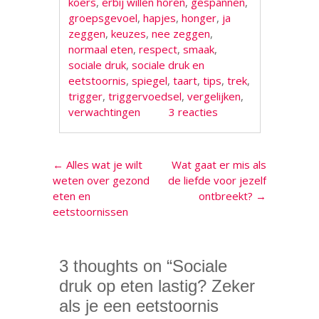
koers
,
erbij willen horen
,
gespannen
,
groepsgevoel
,
hapjes
,
honger
,
ja
zeggen
,
keuzes
,
nee zeggen
,
normaal eten
,
respect
,
smaak
,
sociale druk
,
sociale druk en
eetstoornis
,
spiegel
,
taart
,
tips
,
trek
,
trigger
,
triggervoedsel
,
vergelijken
,
verwachtingen
3 reacties
Berichtnavigatie
←
Alles wat je wilt
Wat gaat er mis als
weten over gezond
de liefde voor jezelf
eten en
ontbreekt?
→
eetstoornissen
3 thoughts on “
Sociale
druk op eten lastig? Zeker
als je een eetstoornis