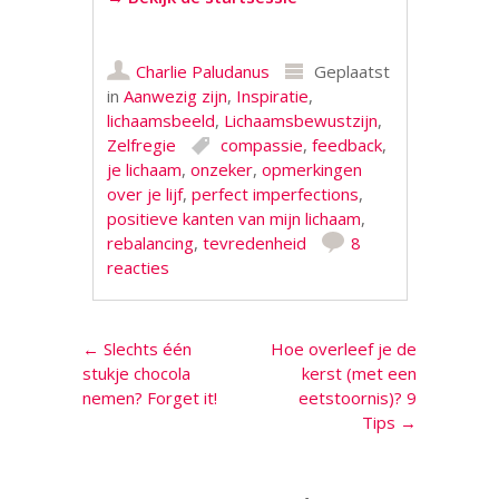
Charlie Paludanus
Geplaatst
in
Aanwezig zijn
,
Inspiratie
,
lichaamsbeeld
,
Lichaamsbewustzijn
,
Zelfregie
compassie
,
feedback
,
je lichaam
,
onzeker
,
opmerkingen
over je lijf
,
perfect imperfections
,
positieve kanten van mijn lichaam
,
rebalancing
,
tevredenheid
8
reacties
Berichtnavigatie
←
Slechts één
Hoe overleef je de
stukje chocola
kerst (met een
nemen? Forget it!
eetstoornis)? 9
Tips
→