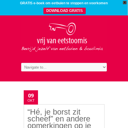
X
GRATIS e-boek om eetbuien te stoppen en voorkomen
DOWNLOAD GRATIS
09
OKT
“Hé, je borst zit
scheef” en andere
opmerkingen op je