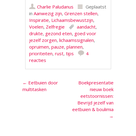
Charlie Paludanus
Geplaatst
in
Aanwezig zijn
,
Grenzen stellen
,
Inspiratie
,
Lichaamsbewustzijn
,
Voelen
,
Zelfregie
aandacht
,
drukte
,
gezond eten
,
goed voor
jezelf zorgen
,
lichaamssignalen
,
opruimen
,
pauze
,
plannen
,
prioriteiten
,
rust
,
tips
4
reacties
Berichtnavigatie
←
Eetbuien door
Boekpresentatie
multitasken
nieuw boek
eetstoornissen:
Bevrijd jezelf van
eetbuien & boulimia
→