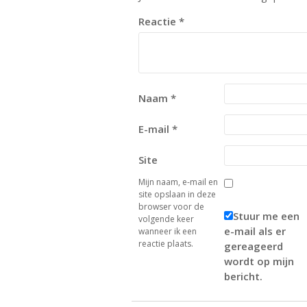
Reactie
*
Naam
*
E-mail
*
Site
Mijn naam, e-mail en
site opslaan in deze
browser voor de
Stuur me een
volgende keer
e-mail als er
wanneer ik een
reactie plaats.
gereageerd
wordt op mijn
bericht.