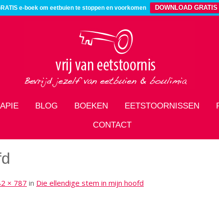
DOWNLOAD GRATIS
RATIS e-boek om eetbuien te stoppen en voorkomen
APIE
BLOG
BOEKEN
EETSTOORNISSEN
CONTACT
fd
2 × 787
in
Die ellendige stem in mijn hoofd