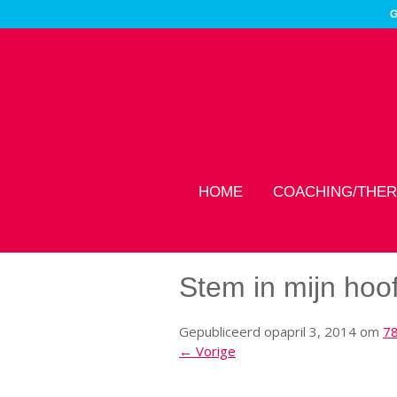
G
HOME
COACHING/THER
Stem in mijn hoo
Gepubliceerd op
april 3, 2014
om
78
← Vorige