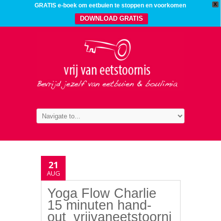
X
GRATIS e-boek om eetbuien te stoppen en voorkomen
DOWNLOAD GRATIS
21
AUG
Yoga Flow Charlie
15 minuten hand-
out_vrijvaneetstoorni