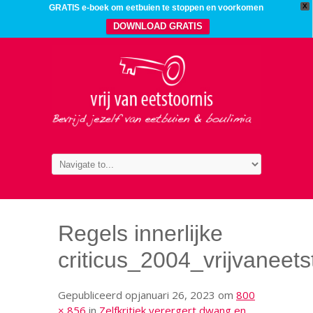
X
GRATIS e-boek om eetbuien te stoppen en voorkomen
DOWNLOAD GRATIS
Regels innerlijke
criticus_2004_vrijvaneets
Gepubliceerd op
januari 26, 2023
om
800
× 856
in
Zelfkritiek verergert dwang en