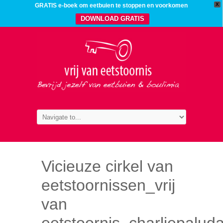
X
GRATIS e-boek om eetbuien te stoppen en voorkomen
DOWNLOAD GRATIS
Vicieuze cirkel van
eetstoornissen_vrij
van