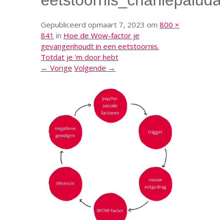
eetstoornis_charliepalud
Gepubliceerd op
maart 7, 2023
om
800 ×
841
in
Hoe de Wow-factor je
gevangenhoudt in een eetstoornis.
Totdat je ‘m door hebt
← Vorige
Volgende →