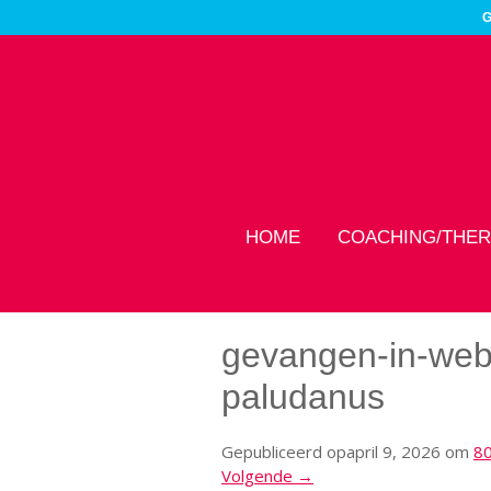
G
HOME
COACHING/THER
gevangen-in-web-
paludanus
Gepubliceerd op
april 9, 2026
om
80
Volgende →