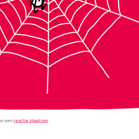
kan een
reactie plaatsen
.