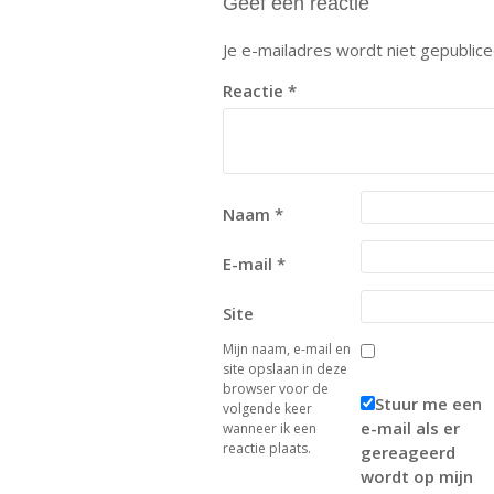
Geef een reactie
Je e-mailadres wordt niet gepublice
Reactie
*
Naam
*
E-mail
*
Site
Mijn naam, e-mail en
site opslaan in deze
browser voor de
Stuur me een
volgende keer
e-mail als er
wanneer ik een
reactie plaats.
gereageerd
wordt op mijn