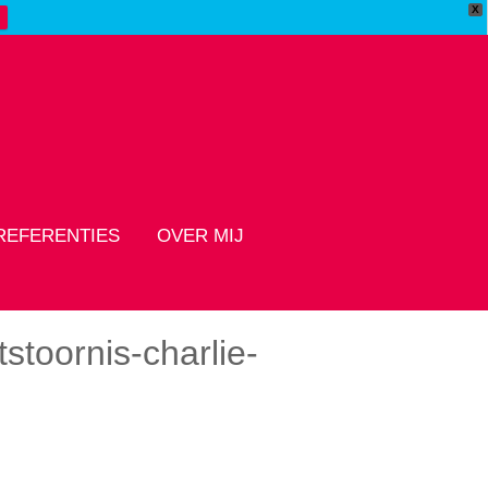
X
REFERENTIES
OVER MIJ
stoornis-charlie-