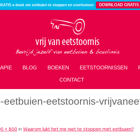
DOWNLOAD GRATIS
RATIS e-boek om eetbuien te stoppen en voorkomen
APIE
BLOG
BOEKEN
EETSTOORNISSEN
CONTACT
eetbuien-eetstoornis-vrijvaneet
0 × 800
in
Waarom lukt het me niet te stoppen met eetbuien?