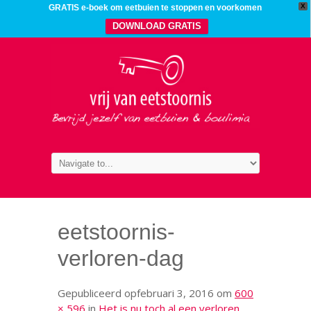
X
GRATIS e-boek om eetbuien te stoppen en voorkomen
DOWNLOAD GRATIS
eetstoornis-
verloren-dag
Gepubliceerd op
februari 3, 2016
om
600
× 596
in
Het is nu toch al een verloren